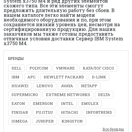
System x3750 M4 и ряд других элементов
схожего типа. Все эти элементы смогут
предложить длительную работу без сбоев. В
нашем каталоге легко найти модели
необходимого оборудования и по, при этом
сохраняется низкий уровень цен, несмотря на
сертифицированную продукцию. Для наших
заказчиков мы также готовы предоставить
отличные условия доставки Сервер IBM System
x3750 M4.
БРЕНДЫ
DELL
POLYCOM
VMWARE
КАТАЛОГ CISCO
IBM
APC
HEWLETT PACKARD
D-LINK
HUAWEI
LENOVO
AVAYA
NETAPP
SUPERMICRO
EXTREME NETWORKS
DELTA
EATON
EMERSON
INTEL
EMULEX
FINISAR
FUJITSU
HITACHI
INFORTREND
IOMEGA
JUNIPER
KINGSTON
Все бренды