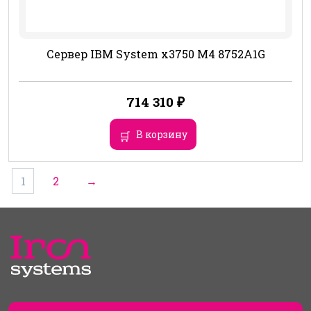
Сервер IBM System x3750 M4 8752A1G
714 310
₽
В корзину
1
2
→