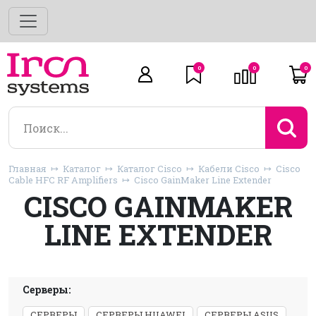
0
0
0
Главная
Каталог
Каталог Cisco
Кабели Cisco
Cisco
Cable HFC RF Amplifiers
Cisco GainMaker Line Extender
CISCO GAINMAKER
LINE EXTENDER
Серверы:
СЕРВЕРЫ
СЕРВЕРЫ HUAWEI
СЕРВЕРЫ ASUS