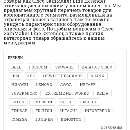
товары как Cisco GainMaker Line Extender,
отличающиеся высоким уровнем качества. Мы
предлагаем крупный перечень товаров для
корпоративного сегмента, размещенный на
страницах нашего каталога. Там же можно
увидеть характеристики оборудования,
описания и фото. По любым вопросам о Cisco
GainMaker Line Extender, а также прочих
категориях товара обращайтесь к нашим
менеджерам.
БРЕНДЫ
DELL
POLYCOM
VMWARE
КАТАЛОГ CISCO
IBM
APC
HEWLETT PACKARD
D-LINK
HUAWEI
LENOVO
AVAYA
NETAPP
SUPERMICRO
EXTREME NETWORKS
DELTA
EATON
EMERSON
INTEL
EMULEX
FINISAR
FUJITSU
HITACHI
INFORTREND
IOMEGA
JUNIPER
KINGSTON
Все бренды