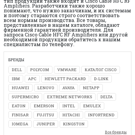
тип продукции также входит и Cisco Cable HFC RF
Amplifiers. Разработчики также хорошо
понимают, что нужно заказчикам, и их системам
и поэтому стараются строго соответствовать
всем нормам производства. Все товары,
представленные в нашем каталоге, обладают
фирменной гарантией производителя. Для
запроса Cisco Cable HFC RF Amplifiers или другой
необходимой продукции обратитесь к нашим
специалистам по телефону.
БРЕНДЫ
DELL
POLYCOM
VMWARE
КАТАЛОГ CISCO
IBM
APC
HEWLETT PACKARD
D-LINK
HUAWEI
LENOVO
AVAYA
NETAPP
SUPERMICRO
EXTREME NETWORKS
DELTA
EATON
EMERSON
INTEL
EMULEX
FINISAR
FUJITSU
HITACHI
INFORTREND
IOMEGA
JUNIPER
KINGSTON
Все бренды