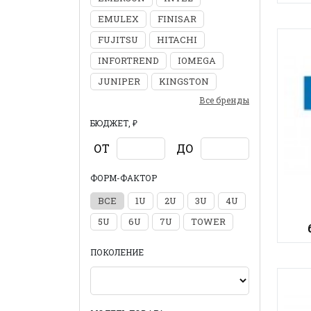
EMULEX
FINISAR
FUJITSU
HITACHI
INFORTREND
IOMEGA
JUNIPER
KINGSTON
Все бренды
БЮДЖЕТ, ₽
ОТ
ДО
ФОРМ-ФАКТОР
ВСЕ
1U
2U
3U
4U
5U
6U
7U
TOWER
ПОКОЛЕНИЕ