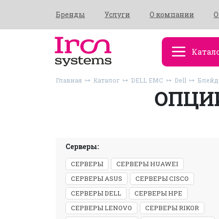
Бренды
Услуги
О компании
О
Катал
Главная
Каталог
DELL EMC
Dell
Блейд
ОПЦИИ
Серверы:
СЕРВЕРЫ
СЕРВЕРЫ HUAWEI
СЕРВЕРЫ ASUS
СЕРВЕРЫ CISCO
СЕРВЕРЫ DELL
СЕРВЕРЫ HPE
СЕРВЕРЫ LENOVO
СЕРВЕРЫ RIKOR