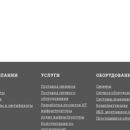
МПАНИИ
УСЛУГИ
ОБОРУДОВАН
Поставка серверов
Серверы
ты
Поставка сетевого
Сетевое оборудов
оборудования
и
Системы хранени
Разработка проектов ИТ
ы и сертификаты
Комплектующие
инфраструктуры
ИБП, монтажное 
Аудит инфраструктуры
Программное обе
Консультация по
аппаратному