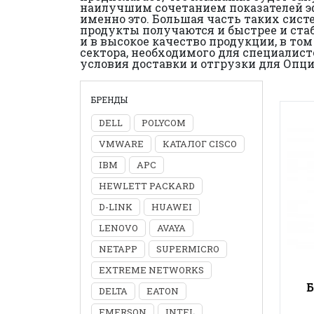
наилучшим сочетанием показателей эф
именно это. Большая часть таких сис
продукты получаются и быстрее и стаб
и в высокое качество продукции, в том
сектора, необходимого для специалис
условия доставки и отгрузки для Опци
БРЕНДЫ
DELL
POLYCOM
VMWARE
КАТАЛОГ CISCO
IBM
APC
HEWLETT PACKARD
D-LINK
HUAWEI
LENOVO
AVAYA
NETAPP
SUPERMICRO
EXTREME NETWORKS
Б
DELTA
EATON
EMERSON
INTEL