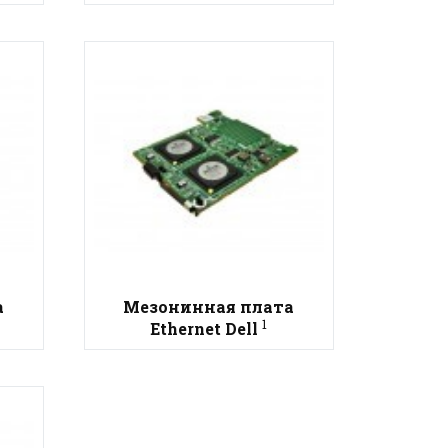
а
Мезонинная плата
1
Ethernet Dell