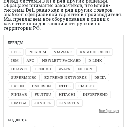
Блейд-системы Dell и ряд других решений.
Обращаем внимание заказчиков, что Блейд-
системы Dell равно как и ряд других товаров,
снабжен официальной гарантией производителя.
Мы предлагаем все оборудование и опции с
качественной доставкой и отгрузкой по
территории РФ.
БРЕНДЫ
DELL
POLYCOM
VMWARE
КАТАЛОГ CISCO
IBM
APC
HEWLETT PACKARD
D-LINK
HUAWEI
LENOVO
AVAYA
NETAPP
SUPERMICRO
EXTREME NETWORKS
DELTA
EATON
EMERSON
INTEL
EMULEX
FINISAR
FUJITSU
HITACHI
INFORTREND
IOMEGA
JUNIPER
KINGSTON
Все бренды
БЮДЖЕТ, ₽