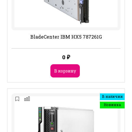
BladeCenter IBM HX5 787261G
0
₽
В корзину
В наличии
Новинка