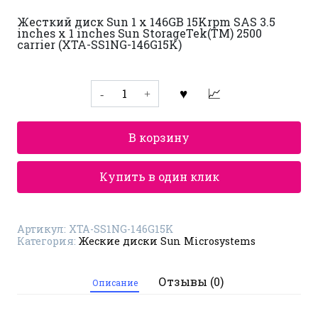
Жесткий диск Sun 1 x 146GB 15Krpm SAS 3.5
inches x 1 inches Sun StorageTek(TM) 2500
carrier (XTA-SS1NG-146G15K)
Количество
товара
Жеский
диск
Sun
В корзину
Microsystems
SAS
3.5
дюйма
Купить в один клик
XTA-
SS1NG-
146G15K
Артикул:
XTA-SS1NG-146G15K
Категория:
Жеские диски Sun Microsystems
Отзывы (0)
Описание