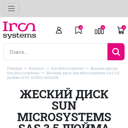
0
0
0
Главная
Каталог
Sun Microsystems
Жеские диски
Sun Microsystems
Жеский диск Sun Microsystems SAS 3.5
дюйма XTA-SS1NG-146G15K
ЖЕСКИЙ ДИСК
SUN
MICROSYSTEMS