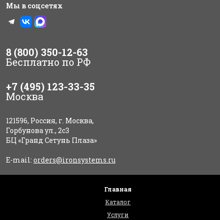
Мы в соцсетях
8 (800) 350-12-63
Бесплатно по РФ
+7 (495) 123-33-35
Москва
121596, Россия, г. Москва,
Горбунова ул., 2с3
БЦ «Гранд Сетунь Плаза»
E-mail:
orders@ironsystems.ru
Главная
Каталог
Услуги