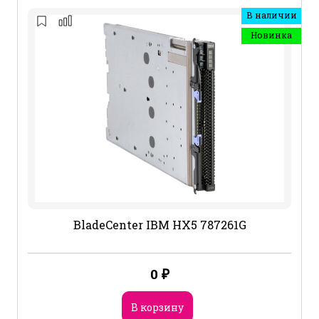
В наличии
Новинка
BladeCenter IBM HX5 787261G
0
₽
В корзину