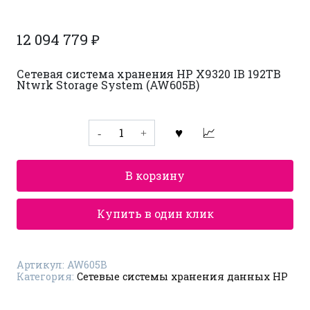
12 094 779
₽
Сетевая система хранения HP X9320 IB 192TB
Ntwrk Storage System (AW605B)
Количество
товара
Сетевая
система
хранения
В корзину
данных
HP
AW605B
Купить в один клик
Артикул:
AW605B
Категория:
Сетевые системы хранения данных HP