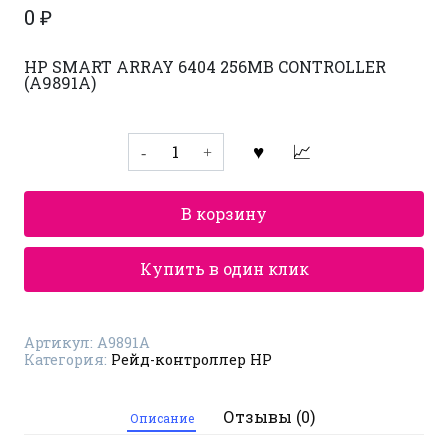
0
₽
HP SMART ARRAY 6404 256MB CONTROLLER
(A9891A)
Количество
товара
Рейд-
контроллер
HP
В корзину
A9891A
Купить в один клик
Артикул:
A9891A
Категория:
Рейд-контроллер HP
Отзывы (0)
Описание