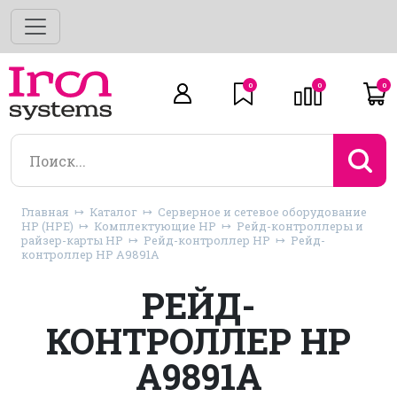
0
0
0
Главная
Каталог
Серверное и сетевое оборудование
HP (HPE)
Комплектующие HP
Рейд-контроллеры и
райзер-карты HP
Рейд-контроллер HP
Рейд-
контроллер HP A9891A
РЕЙД-
КОНТРОЛЛЕР HP
A9891A