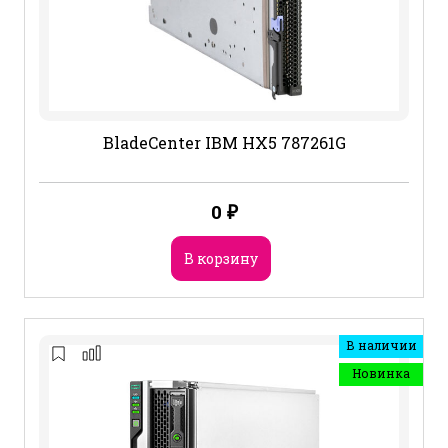
BladeCenter IBM HX5 787261G
0
₽
В корзину
В наличии
Новинка