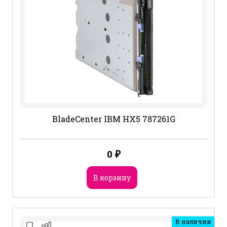
BladeCenter IBM HX5 787261G
0
₽
В корзину
В наличии