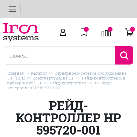
0
0
0
Главная
Каталог
Серверное и сетевое оборудование
HP (HPE)
Комплектующие HP
Рейд-контроллеры и
райзер-карты HP
Рейд-контроллер HP
Рейд-
контроллер HP 595720-001
РЕЙД-
КОНТРОЛЛЕР HP
595720-001