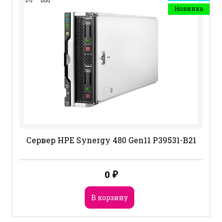
Новинка
Сервер HPE Synergy 480 Gen11 P39531-B21
0
₽
В корзину