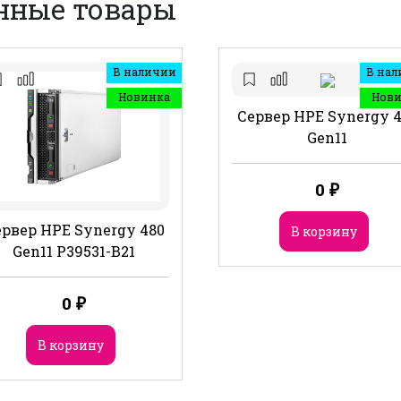
нные товары
В наличии
В нал
Новинка
Нов
Сервер HPE Synergy 
Gen11
0
₽
рвер HPE Synergy 480
В корзину
Gen11 P39531-B21
0
₽
В корзину