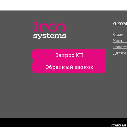
О КО
О нас
Контак
Новост
Диплом
Запрос КП
Обратный звонок
Главная