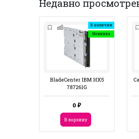
Недавно просмотре
В наличии
Новинка
BladeCenter IBM HX5
Се
787261G
0
₽
В корзину