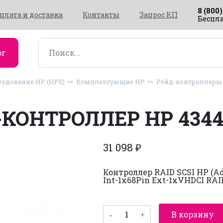
8 (800)
плата и доставка
Контакты
Запрос КП
Беспла
ог
рудование HP (HPE)
Комплектующие HP
Рейд-контроллеры 
КОНТРОЛЛЕР HP 4344
31 098
₽
Контроллер RAID SCSI HP (Ad
Int-1x68Pin Ext-1xVHDCI RAID
Количество
В корзину
товара