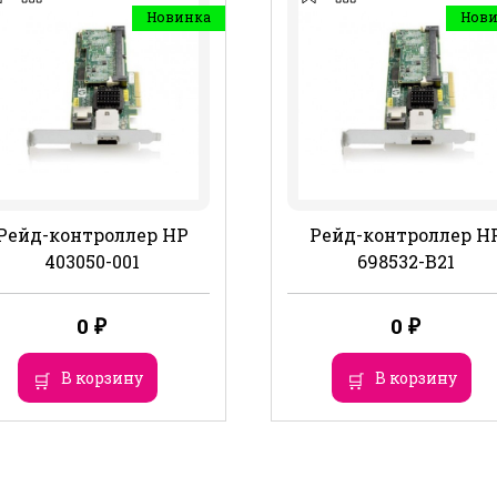
Новинка
Нов
Рейд-контроллер HP
Рейд-контроллер H
403050-001
698532-B21
0
₽
0
₽
В корзину
В корзину