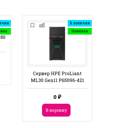
ичии
В наличии
инка
Новинка
480
Сервер HPE ProLiant
ML30 Gen11 P65096-421
0
₽
В корзину