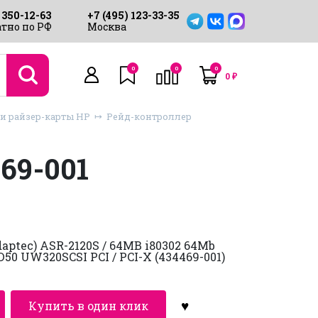
 350-12-63
+7 (495) 123-33-35
тно по РФ
Москва
0
0
0
0
₽
и райзер-карты HP
Рейд-контроллер
69-001
aptec) ASR-2120S / 64MB i80302 64Mb
50 UW320SCSI PCI / PCI-X (434469-001)
Купить в один клик