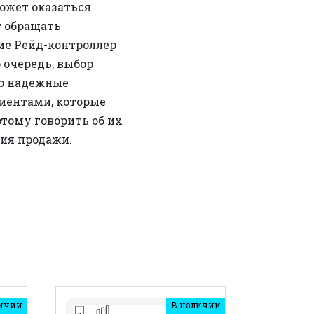
может оказаться
т обращать
бие Рейд-контроллер
 очередь, выбор
но надежные
иентами, которые
тому говорить об их
ия продажи.
ичии
В наличии