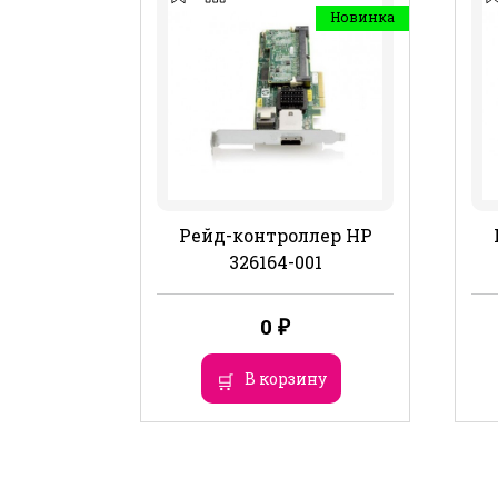
Новинка
Рейд-контроллер HP
326164-001
0
₽
В корзину