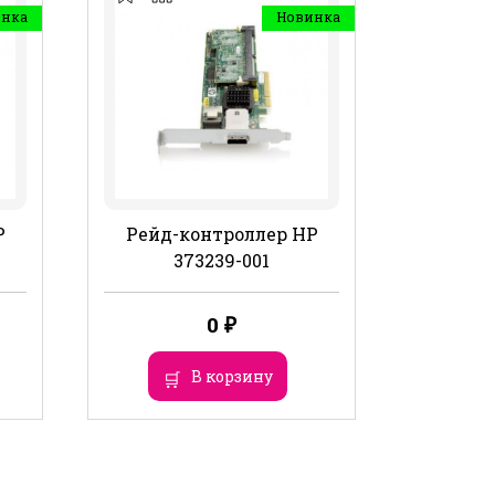
инка
Новинка
P
Рейд-контроллер HP
373239-001
0
₽
В корзину