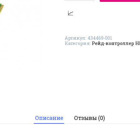
Рейд-
контроллер
HP
434469-
001
Артикул:
434469-001
Категория:
Рейд-контроллер H
Описание
Отзывы (0)