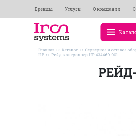
Бренды
Услуги
О компании
О
Катал
Главная
Каталог
Серверное и сетевое обо
HP
Рейд-контроллер HP 434469-001
РЕЙД-