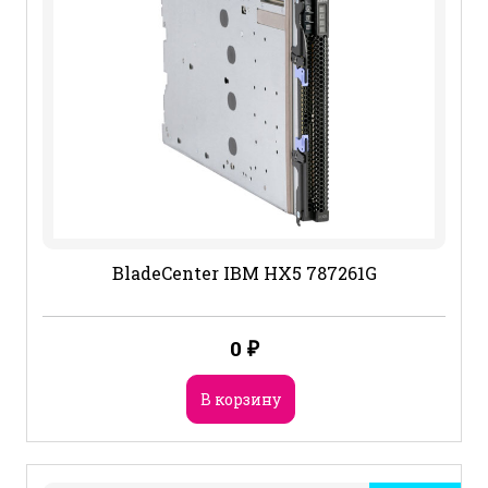
BladeCenter IBM HX5 787261G
0
₽
В корзину