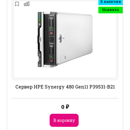
В наличии
Новинка
Сервер HPE Synergy 480 Gen11 P39531-B21
0
₽
В корзину