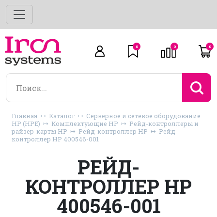
0
0
0
Главная
Каталог
Серверное и сетевое оборудование
HP (HPE)
Комплектующие HP
Рейд-контроллеры и
райзер-карты HP
Рейд-контроллер HP
Рейд-
контроллер HP 400546-001
РЕЙД-
КОНТРОЛЛЕР HP
400546-001