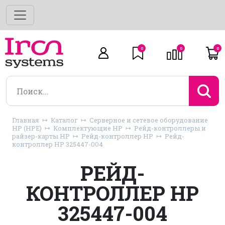
0
0
0
Главная
Каталог
Серверное и сетевое оборудование
HP (HPE)
Комплектующие HP
Рейд-контроллеры и
райзер-карты HP
Рейд-контроллер HP
Рейд-
контроллер HP 325447-004
РЕЙД-
КОНТРОЛЛЕР HP
325447-004