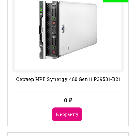
Сервер HPE Synergy 480 Gen11 P39531-B21
0
₽
В корзину