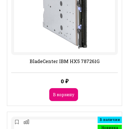
BladeCenter IBM HX5 787261G
0
₽
В корзину
В наличии
Новинка