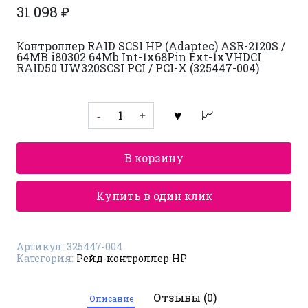
31 098
₽
Контроллер RAID SCSI HP (Adaptec) ASR-2120S /
64MB i80302 64Mb Int-1x68Pin Ext-1xVHDCI
RAID50 UW320SCSI PCI / PCI-X (325447-004)
Количество
товара
Рейд-
контроллер
HP
В корзину
325447-
004
Купить в один клик
Артикул:
325447-004
Категория:
Рейд-контроллер HP
Отзывы (0)
Описание