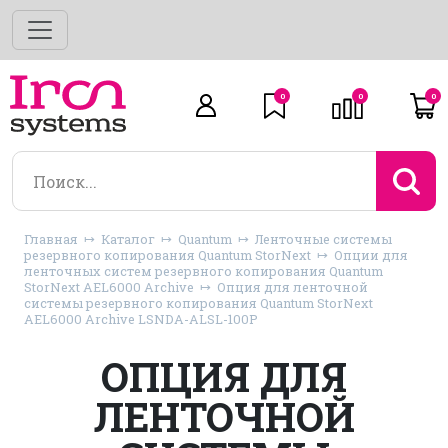
0
0
0
Главная
Каталог
Quantum
Ленточные системы
резервного копирования Quantum StorNext
Опции для
ленточных систем резервного копирования Quantum
StorNext AEL6000 Archive
Опция для ленточной
системы резервного копирования Quantum StorNext
AEL6000 Archive LSNDA-ALSL-100P
ОПЦИЯ ДЛЯ
ЛЕНТОЧНОЙ