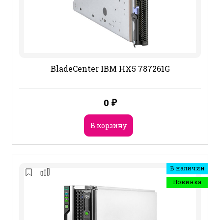
BladeCenter IBM HX5 787261G
0
₽
В корзину
В наличии
Новинка