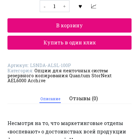
Количество
товара
Опция
для
ленточной
В корзину
системы
резервного
копирования
Quantum
Купить в один клик
StorNext
AEL6000
Archive
LSNDA-
Артикул:
LSNDA-ALSL-100P
ALSL-
Категория:
Опции для ленточных систем
100P
резервного копирования Quantum StorNext
AEL6000 Archive
Отзывы (0)
Описание
Несмотря на то, что маркетинговые отделы
«воспевают» о достоинствах всей продукции