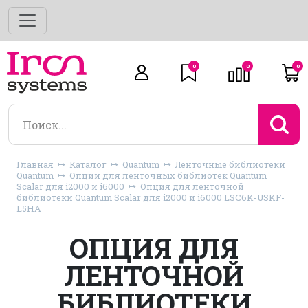
0
0
0
Главная
Каталог
Quantum
Ленточные библиотеки
Quantum
Опции для ленточных библиотек Quantum
Scalar для i2000 и i6000
Опция для ленточной
библиотеки Quantum Scalar для i2000 и i6000 LSC6K-USKF-
L5HA
ОПЦИЯ ДЛЯ
ЛЕНТОЧНОЙ
БИБЛИОТЕКИ