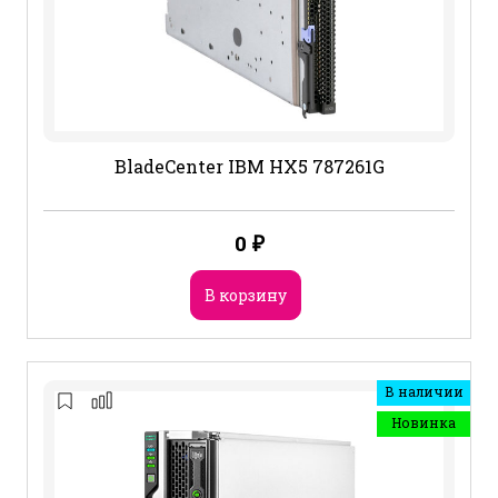
BladeCenter IBM HX5 787261G
0
₽
В корзину
В наличии
Новинка