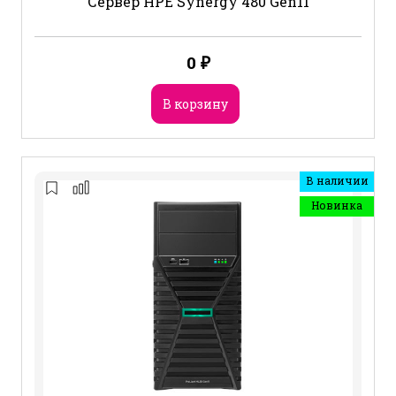
Сервер HPE Synergy 480 Gen11
0
₽
В корзину
В наличии
Новинка