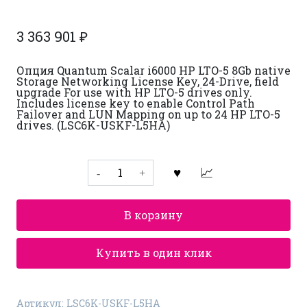
3 363 901
₽
Опция Quantum Scalar i6000 HP LTO-5 8Gb native
Storage Networking License Key, 24-Drive, field
upgrade For use with HP LTO-5 drives only.
Includes license key to enable Control Path
Failover and LUN Mapping on up to 24 HP LTO-5
drives. (LSC6K-USKF-L5HA)
Количество
товара
Опция
для
ленточной
В корзину
библиотеки
Quantum
Scalar
для
Купить в один клик
i2000
и
i6000
LSC6K-
Артикул:
LSC6K-USKF-L5HA
USKF-