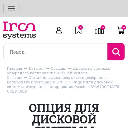
0
0
0
Главная
Каталог
Quantum
Дисковые системы
резервного копирования DXi Disk Systems
Quantum
Опции для дисковых систем резервного
копирования Quantum DXi6700
Опция для дисковой
системы резервного копирования Quantum DXi6700 DDY75-
UCBP-001D
ОПЦИЯ ДЛЯ
ДИСКОВОЙ