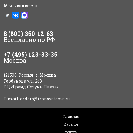
Мы в соцсетях
8 (800) 350-12-63
Бесплатно по РФ
+7 (495) 123-33-35
Москва
121596, Россия, г. Москва,
Горбунова ул., 2с3
БЦ «Гранд Сетунь Плаза»
E-mail:
orders@ironsystems.ru
Главная
Каталог
Услуги