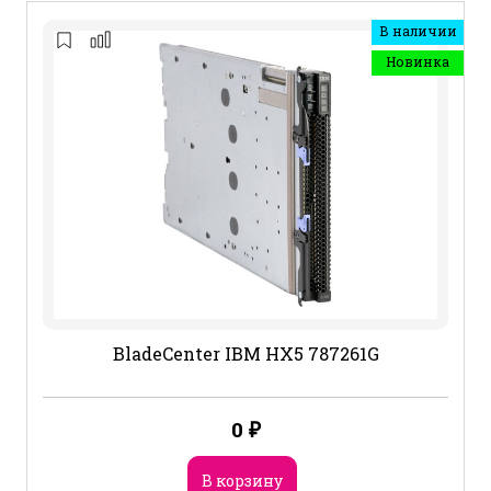
В наличии
Новинка
BladeCenter IBM HX5 787261G
0
₽
В корзину