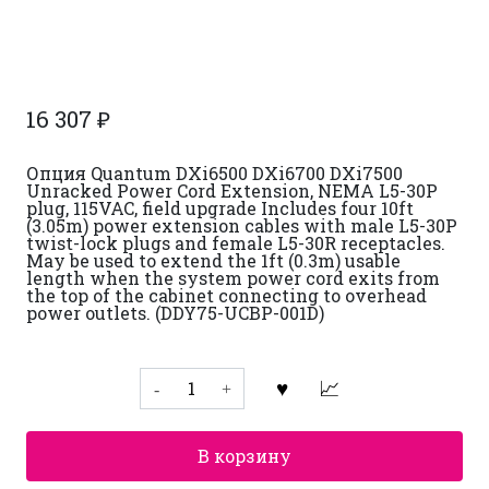
16 307
₽
Опция Quantum DXi6500 DXi6700 DXi7500
Unracked Power Cord Extension, NEMA L5-30P
plug, 115VAC, field upgrade Includes four 10ft
(3.05m) power extension cables with male L5-30P
twist-lock plugs and female L5-30R receptacles.
May be used to extend the 1ft (0.3m) usable
length when the system power cord exits from
the top of the cabinet connecting to overhead
power outlets. (DDY75-UCBP-001D)
Количество
товара
Опция
для
дисковой
В корзину
системы
резервного