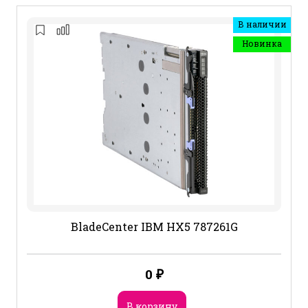
В наличии
Новинка
BladeCenter IBM HX5 787261G
0
₽
В корзину