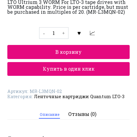
LTO Ultrium 3 WORM For LTO-3 tape drives with
WORM capability. Price is per cartridge, but must
be purchased in multiples of 20. (MR-L3MQN-02)
Количество
товара
Ленточный
картридж
Quantum
В корзину
LTO-
3
MR-
L3MQN-
Купить в один клик
02
Артикул:
MR-L3MQN-02
Категория:
Ленточные картриджи Quantum LTO-3
Отзывы (0)
Описание