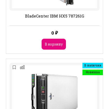
BladeCenter IBM HX5 787261G
0
₽
В корзину
В наличии
Новинка