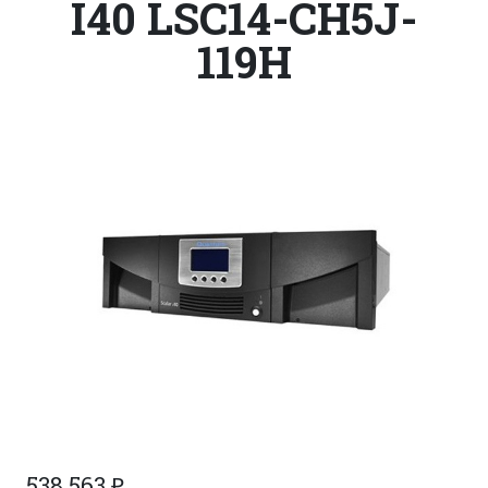
I40 LSC14-CH5J-
119H
538 563
₽