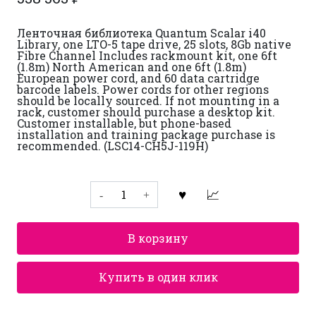
Ленточная библиотека Quantum Scalar i40
Library, one LTO-5 tape drive, 25 slots, 8Gb native
Fibre Channel Includes rackmount kit, one 6ft
(1.8m) North American and one 6ft (1.8m)
European power cord, and 60 data cartridge
barcode labels. Power cords for other regions
should be locally sourced. If not mounting in a
rack, customer should purchase a desktop kit.
Customer installable, but phone-based
installation and training package purchase is
recommended. (LSC14-CH5J-119H)
Количество
товара
Ленточная
библиотека
Quantum
В корзину
Scalar
i40
LSC14-
CH5J-
Купить в один клик
119H