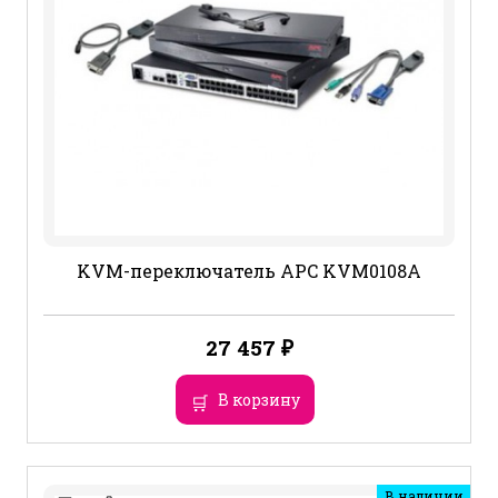
KVM-переключатель APC KVM0108A
27 457
₽
В корзину
В наличии