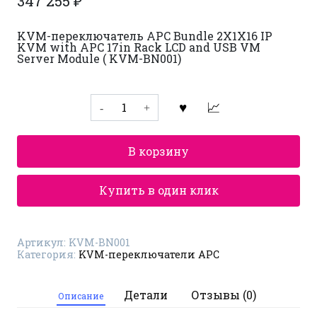
347 255
₽
KVM-переключатель APC Bundle 2X1X16 IP
KVM with APC 17in Rack LCD and USB VM
Server Module ( KVM-BN001)
Количество
товара
KVM-
переключатель
APC
В корзину
KVM-
BN001
Купить в один клик
Артикул:
KVM-BN001
Категория:
KVM-переключатели APC
Детали
Отзывы (0)
Описание