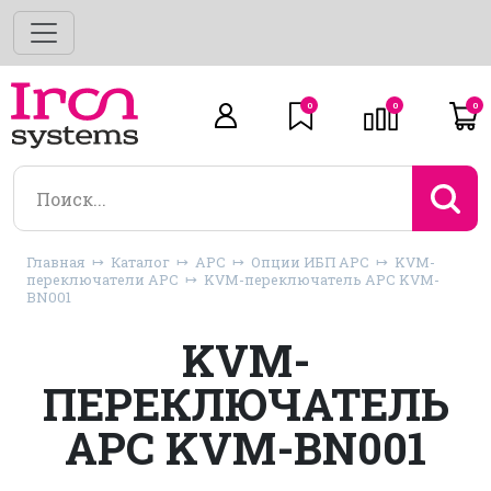
0
0
0
Главная
Каталог
APC
Опции ИБП APC
KVM-
переключатели APC
KVM-переключатель APC KVM-
BN001
KVM-
ПЕРЕКЛЮЧАТЕЛЬ
APC KVM-BN001