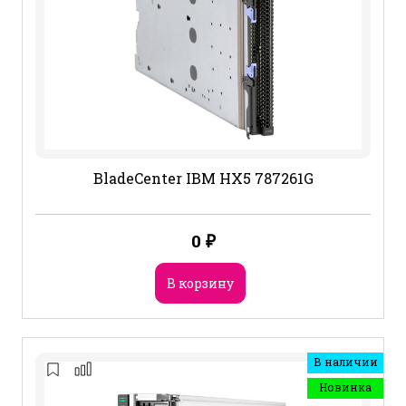
BladeCenter IBM HX5 787261G
0
₽
В корзину
В наличии
Новинка