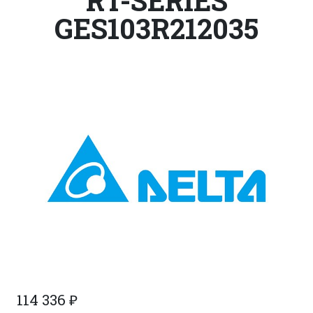
RT-SERIES
GES103R212035
114 336
₽