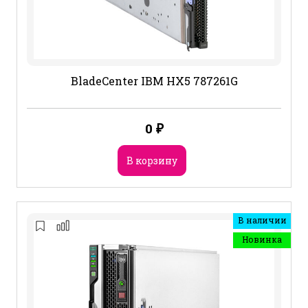
BladeCenter IBM HX5 787261G
0
₽
В корзину
В наличии
Новинка