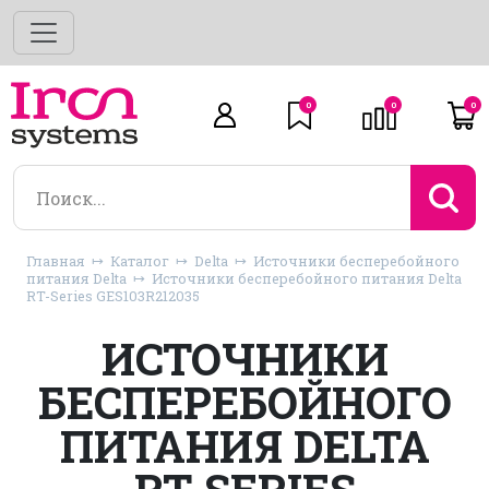
0
0
0
Главная
Каталог
Delta
Источники бесперебойного
питания Delta
Источники бесперебойного питания Delta
RT-Series GES103R212035
ИСТОЧНИКИ
БЕСПЕРЕБОЙНОГО
ПИТАНИЯ DELTA