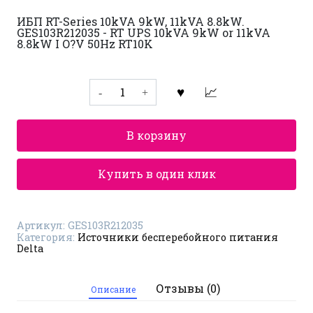
ИБП RT-Series 10kVA 9kW, 11kVA 8.8kW.
GES103R212035 - RT UPS 10kVA 9kW or 11kVA
8.8kW I O?V 50Hz RT10K
Количество
товара
Источники
бесперебойного
питания
В корзину
Delta
RT-
Series
GES103R212035
Купить в один клик
Артикул:
GES103R212035
Категория:
Источники бесперебойного питания
Delta
Отзывы (0)
Описание