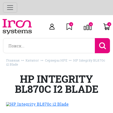
0
0
0
Главная
Каталог
Серверы HPE
HP Integrity BL870c
i2 Blade
HP INTEGRITY
BL870C I2 BLADE