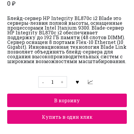
0
₽
Блейд-сервер HP Integrity BL870c i2 Blade это
серверы-лезвия полной высоты, оснащенные
процессорами Intel Itanium 9300. Blade-сервер
HP Integrity BL870c i2 обеспечивает
поддержку до 192 ГБ памяти (48 слотов DIMM).
Сервер оснащен 8 портами Flex-10 Ethernet (10
Gigabit). Инновационная технология Blade Link
позволяет объединять блейд-сервера для
создания высокопроизводительных систем с
широкими возможностями масштабирования.
Количество
товара
HP
Integrity
BL870c
В корзину
i2
Blade
Купить в один клик