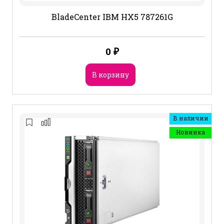
BladeCenter IBM HX5 787261G
0
₽
В корзину
В наличии
Новинка