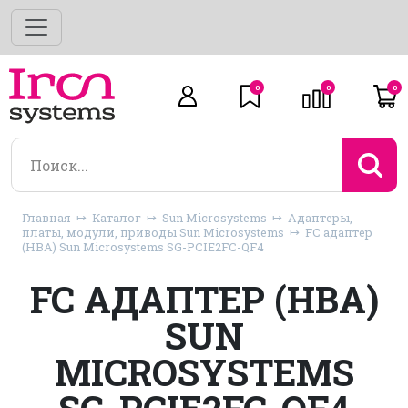
0
0
0
Главная
Каталог
Sun Microsystems
Адаптеры,
платы, модули, приводы Sun Microsystems
FC адаптер
(HBA) Sun Microsystems SG-PCIE2FC-QF4
FC АДАПТЕР (HBA)
SUN
MICROSYSTEMS