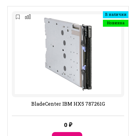
В наличии
Новинка
BladeCenter IBM HX5 787261G
0
₽