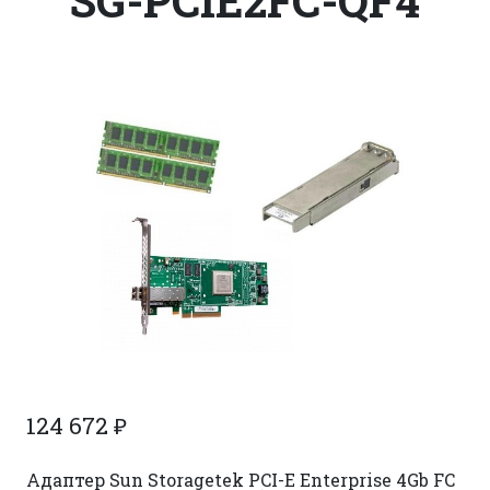
SG-PCIE2FC-QF4
124 672
₽
Адаптер Sun Storagetek PCI-E Enterprise 4Gb FC