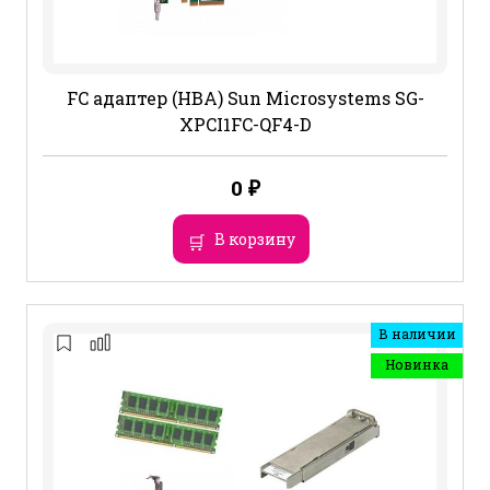
FC адаптер (HBA) Sun Microsystems SG-
XPCI1FC-QF4-D
0
₽
В корзину
В наличии
Новинка