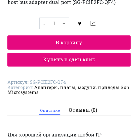
host bus adapter dual port (SG-PCIE2FC-QF4)
Количество
товара
FC
адаптер
(HBA)
В корзину
Sun
Microsystems
SG-
PCIE2FC-
Купить в один клик
QF4
Артикул:
SG-PCIE2FC-QF4
Категория:
Адаптеры, платы, модули, приводы Sun
Microsystems
Отзывы (0)
Описание
Для хорошей организации любой IT-