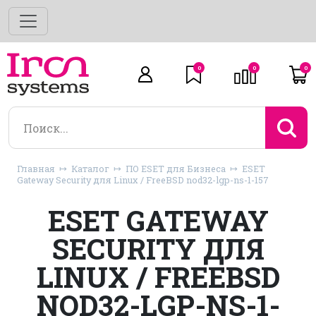
0
0
0
Главная
Каталог
ПО ESET для Бизнеса
ESET
Gateway Security для Linux / FreeBSD nod32-lgp-ns-1-157
ESET GATEWAY
SECURITY ДЛЯ
LINUX / FREEBSD
NOD32-LGP-NS-1-