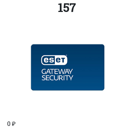
157
0
₽