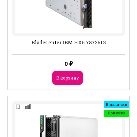
BladeCenter IBM HX5 787261G
0
₽
В корзину
В наличии
Новинка