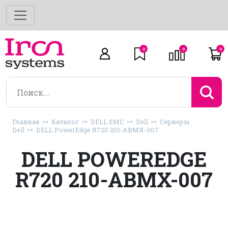
0
0
0
Главная
Каталог
DELL EMC
Dell
Серверы
Dell
DELL PowerEdge R720 210-ABMX-007
DELL POWEREDGE
R720 210-ABMX-007