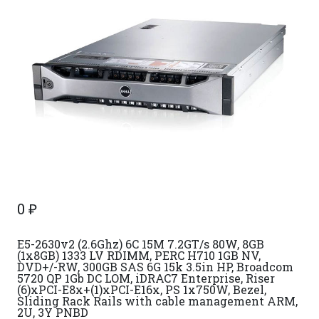
0
₽
E5-2630v2 (2.6Ghz) 6C 15M 7.2GT/s 80W, 8GB
(1x8GB) 1333 LV RDIMM, PERC H710 1GB NV,
DVD+/-RW, 300GB SAS 6G 15k 3.5in HP, Broadcom
5720 QP 1Gb DC LOM, iDRAC7 Enterprise, Riser
(6)xPCI-E8x+(1)xPCI-E16x, PS 1x750W, Bezel,
Sliding Rack Rails with cable management ARM,
2U, 3Y PNBD