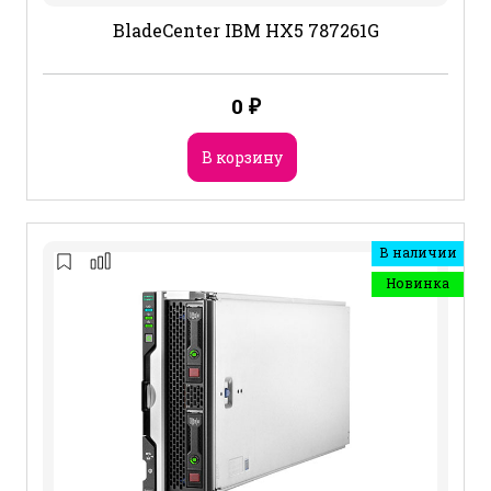
BladeCenter IBM HX5 787261G
0
₽
В корзину
В наличии
Новинка