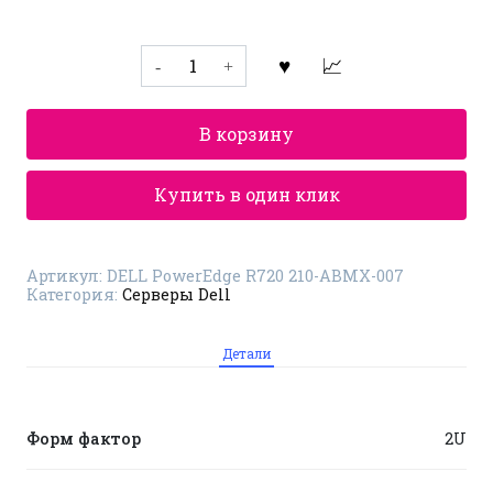
Количество
товара
DELL
PowerEdge
R720
В корзину
210-
ABMX-
007
Купить в один клик
Артикул:
DELL PowerEdge R720 210-ABMX-007
Категория:
Серверы Dell
Детали
Форм фактор
2U