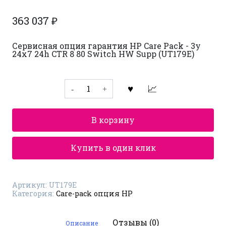
363 037
₽
Сервисная опция гарантия HP Care Pack - 3y
24x7 24h CTR 8 80 Switch HW Supp (UT179E)
Количество
товара
Care-
pack
(сервисная
В корзину
опция
гарантия
HP)
UT179E
Купить в один клик
Артикул:
UT179E
Категория:
Care-pack опция HP
Отзывы (0)
Описание