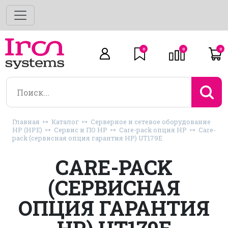
0
0
0
Главная
Каталог
Серверное и сетевое оборудование
HP (HPE)
Сервис и ПО HP
Care-pack опция HP
Care-
pack (сервисная опция гарантия HP) UT179E
CARE-PACK
(СЕРВИСНАЯ
ОПЦИЯ ГАРАНТИЯ