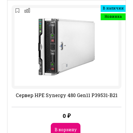
В наличии
Новинка
Сервер HPE Synergy 480 Gen11 P39531-B21
0
₽
В корзину