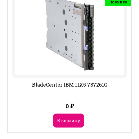
Новинка
BladeCenter IBM HX5 787261G
0
₽
В корзину