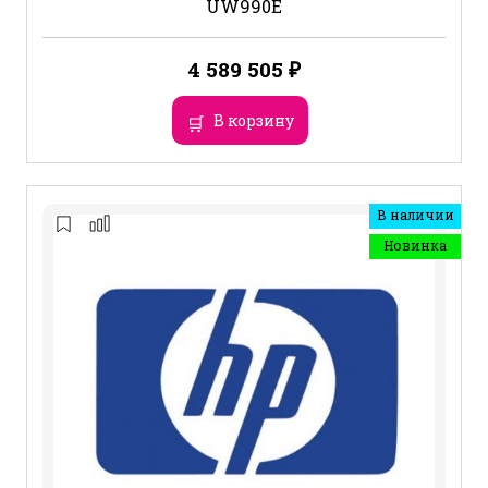
UW990E
4 589 505
₽
В корзину
В наличии
Новинка