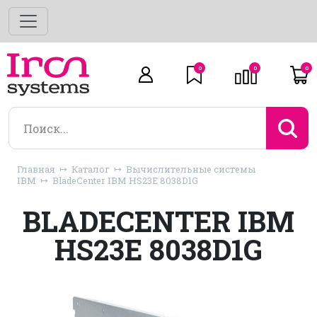
0
0
0
Главная
Каталог
Вычислительные системы
IBM
BladeCenter IBM HS23E 8038D1G
BLADECENTER IBM
HS23E 8038D1G