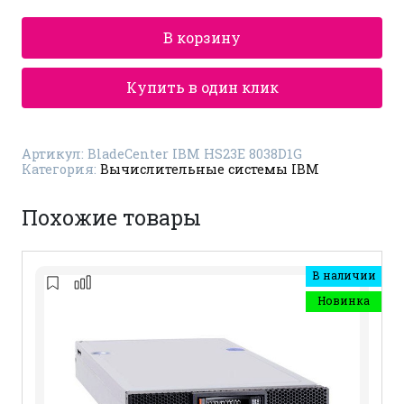
IBM
HS23E
В корзину
8038D1G
Купить в один клик
Артикул:
BladeCenter IBM HS23E 8038D1G
Категория:
Вычислительные системы IBM
Похожие товары
В наличии
Новинка