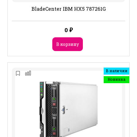
BladeCenter IBM HX5 787261G
0
₽
В корзину
В наличии
Новинка