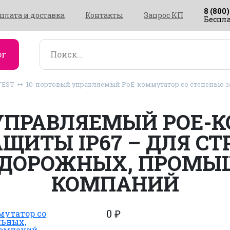
8 (800)
плата и доставка
Контакты
Запрос КП
Беспла
ог
TEST
10-портовый управляемый PoE-коммутатор со степенью з
УПРАВЛЯЕМЫЙ POE-
ЩИТЫ IP67 – ДЛЯ С
ДОРОЖНЫХ, ПРОМ
КОМПАНИЙ
0
₽