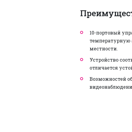
Преимущест
10-портовый уп
температурную а
местности.
Устройство соо
отличается усто
Возможностей об
видеонаблюдения