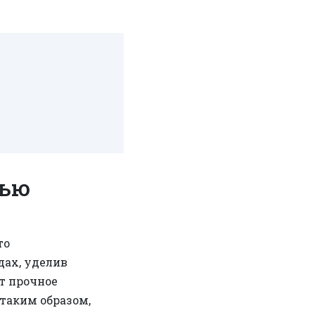
нью
то
дах, уделив
т прочное
таким образом,