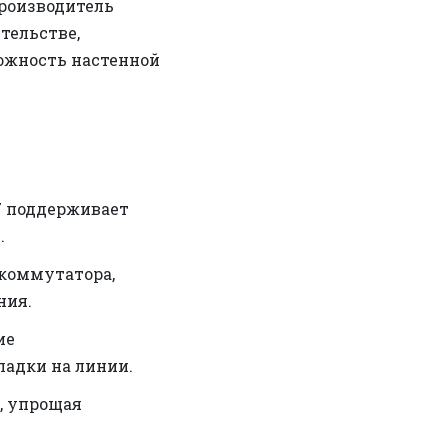
Производитель
тельстве,
ожность настенной
7 поддерживает
.
коммутатора,
ния.
ие
ладки на линии.
, упрощая