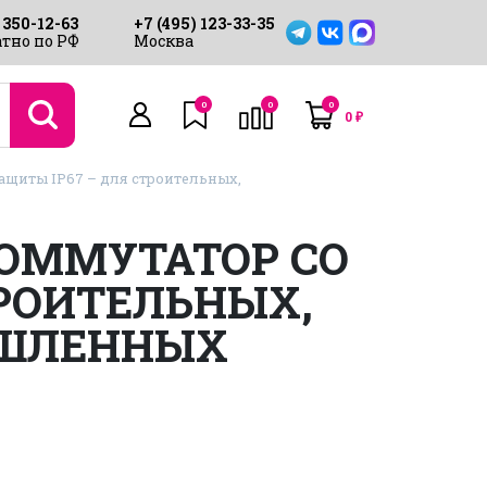
 350-12-63
+7 (495) 123-33-35
тно по РФ
Москва
0
0
0
0
₽
ащиты IP67 – для строительных,
КОММУТАТОР СО
ТРОИТЕЛЬНЫХ,
ЫШЛЕННЫХ