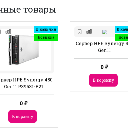
нные товары
В наличии
В нал
Новинка
Нов
Сервер HPE Synergy 
Gen11
0
₽
рвер HPE Synergy 480
В корзину
Gen11 P39531-B21
0
₽
В корзину