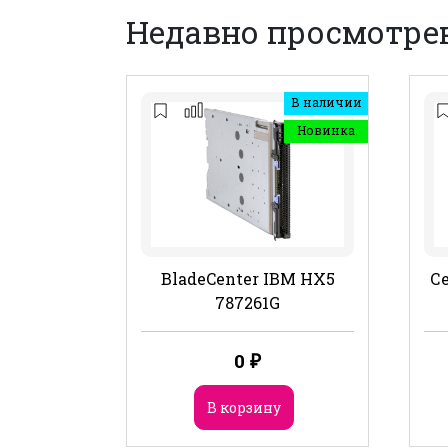
Недавно просмотре
В наличии
Новинка
BladeCenter IBM HX5
Се
787261G
0
₽
В корзину