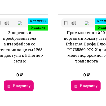
В наличии
В нал
Новинка
Нов
2-портовый
Промышленный 10
преобразователь
портовый коммутат
интерфейсов со
Ethernet ПрофиПлю
тепенью защиты IP68
РТ735869-ХХ-Х для
я доступа к Ethernet-
железнодорожного
сетям
транспорта
0
₽
0
₽
В корзину
В корзину