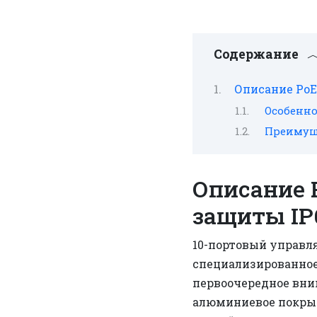
Содержание
Описание PoE
Особенно
Преимущ
Описание 
защиты IP
10-портовый управл
специализированное 
первоочередное вни
алюминиевое покрыт