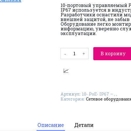
10-портовый управляемый 
IP67 используется в индус
Разработчики оснастили м
внешней защитой, не забыв
Оборудование легко монтир
информацию, уверенно служ
эксплуатации.
Количество
В корзину
товара
10-
портовый
управляемый
PoE-
коммутатор
со
степенью
защиты
Артикул:
10- PoE- IP67 – , ,
IP67
Категория:
Сетевое оборудован
–
для
строительных,
железнодорожных,
промышленных
компаний
Описание
Детали