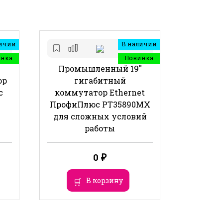
ичии
В наличии
инка
Новинка
-
Промышленный 19″
ор
гигабитный
с
коммутатор Ethernet
ПрофиПлюс РТ35890МХ
для сложных условий
работы
0
₽
В корзину