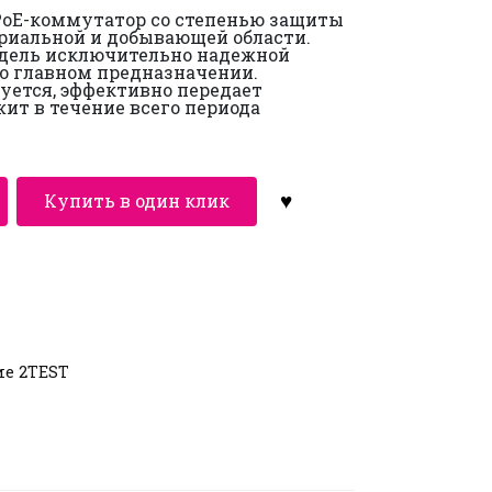
PoE-коммутатор со степенью защиты
триальной и добывающей области.
одель исключительно надежной
 о главном предназначении.
уется, эффективно передает
ит в течение всего периода
Купить в один клик
ие 2TEST