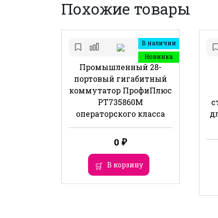
Похожие товары
В наличии
Новинка
Промышленный 28-
портовый гигабитный
коммутатор ПрофиПлюс
РТ735860М
с
операторского класса
дл
0
₽
В корзину