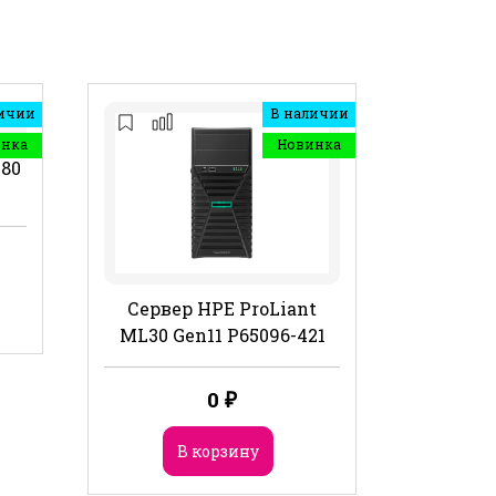
ичии
В наличии
инка
Новинка
480
Сервер HPE ProLiant
ML30 Gen11 P65096-421
0
₽
В корзину