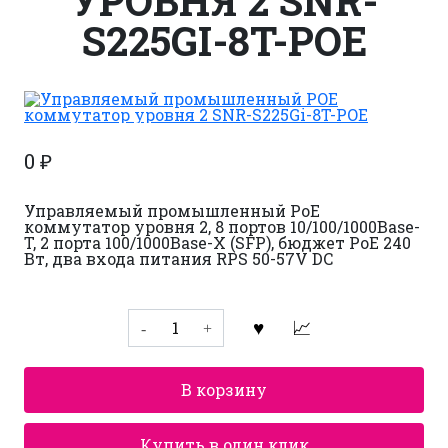
УРОВНЯ 2 SNR-
S225GI-8T-POE
0
₽
Управляемый промышленный PoE
коммутатор уровня 2, 8 портов 10/100/1000Base-
T, 2 порта 100/1000Base-X (SFP), бюджет PoE 240
Вт, два входа питания RPS 50-57V DC
Количество
товара
Управляемый
промышленный
POE
В корзину
коммутатор
уровня
2
SNR-
Купить в один клик