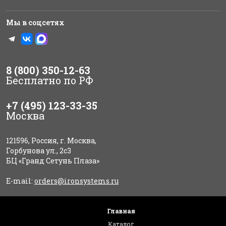
Мы в соцсетях
8 (800) 350-12-63
Бесплатно по РФ
+7 (495) 123-33-35
Москва
121596, Россия, г. Москва,
Горбунова ул., 2с3
БЦ «Гранд Сетунь Плаза»
E-mail:
orders@ironsystems.ru
Главная
Каталог