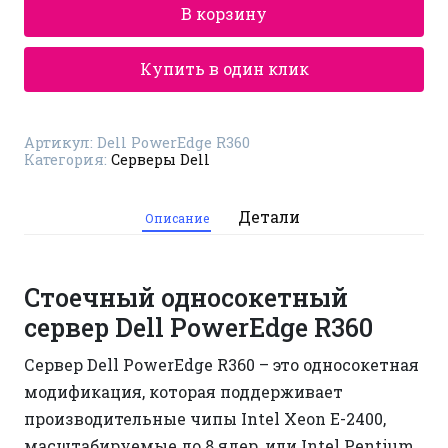
сервер
В корзину
Dell
PowerEdge
R360
Купить в один клик
Артикул:
Dell PowerEdge R360
Категория:
Серверы Dell
Детали
Описание
Стоечный односокетный
сервер Dell PowerEdge R360
Сервер Dell PowerEdge R360 – это односокетная
модификация, которая поддерживает
производительные чипы Intel Xeon E-2400,
масштабируемые до 8 ядер, или Intel Pentium