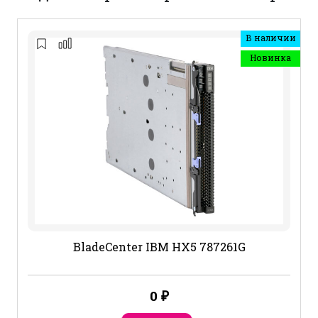
В наличии
Новинка
BladeCenter IBM HX5 787261G
0
₽