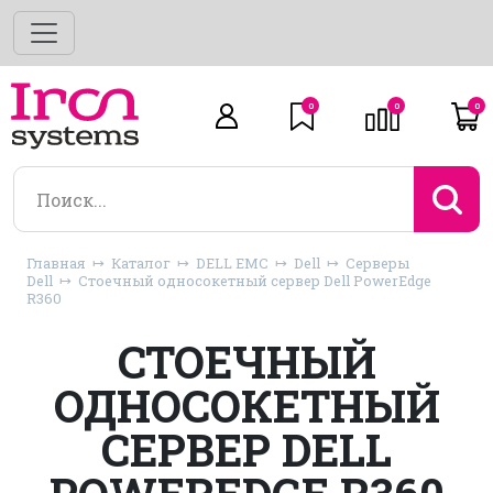
0
0
0
Главная
Каталог
DELL EMC
Dell
Серверы
Dell
Стоечный односокетный сервер Dell PowerEdge
R360
СТОЕЧНЫЙ
ОДНОСОКЕТНЫЙ
СЕРВЕР DELL