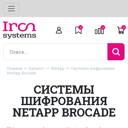
0
0
0
Главная
Каталог
NetApp
Системы шифрования
NetApp Brocade
СИСТЕМЫ
ШИФРОВАНИЯ
NETAPP BROCADE