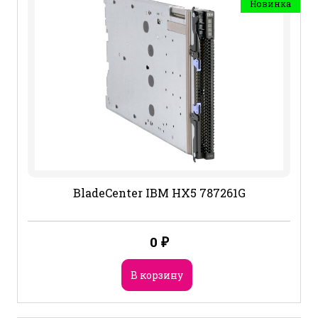
Новинка
BladeCenter IBM HX5 787261G
0
₽
В корзину