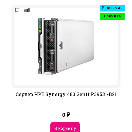
В наличии
Новинка
Сервер HPE Synergy 480 Gen11 P39531-B21
0
₽
В корзину