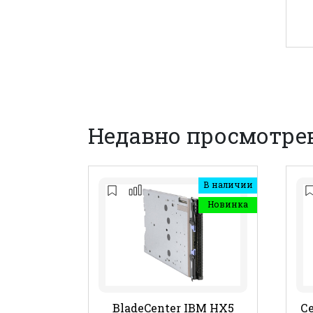
Недавно просмотре
В наличии
Новинка
BladeCenter IBM HX5
Се