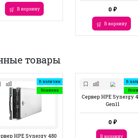
0
₽
В корзину
В корзину
нные товары
В наличии
В нал
Новинка
Нов
Сервер HPE Synergy 
Gen11
0
₽
рвер HPE Synergy 480
В корзину