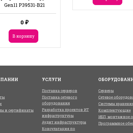
Gen11 P39531-B21
0
₽
В корзину
МПАНИИ
УСЛУГИ
ОБОРУДОВАН
Поставка серверов
Серверы
ты
Поставка сетевого
Сетевое оборудов
оборудования
и
Системы хранени
Разработка проектов ИТ
ы и сертификаты
Комплектующие
инфраструктуры
ИБП, монтажное 
Аудит инфраструктуры
Программное обе
Консультация по