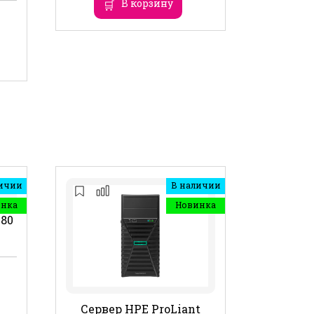
В корзину
ичии
В наличии
инка
Новинка
480
Сервер HPE ProLiant