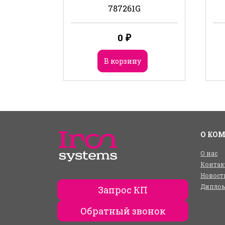
787261G
0
₽
В корзину
О КО
О нас
Контак
Новост
Диплом
Запрос КП
Обратный звонок