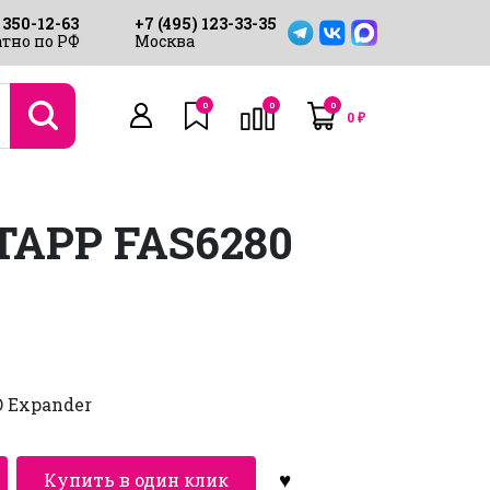
 350-12-63
+7 (495) 123-33-35
тно по РФ
Москва
0
0
0
0
₽
APP FAS6280
O Expander
Купить в один клик