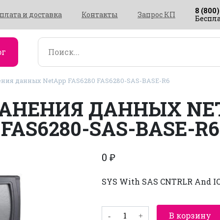
8 (800)
плата и доставка
Контакты
Запрос КП
Беспла
ог
ния данных NetApp FAS6280 FAS6280-SAS-BASE-R6
АНЕНИЯ ДАННЫХ NET
FAS6280-SAS-BASE-R6
0
₽
SYS With SAS CNTRLR And I
Количество
В корзину
товара