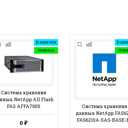
В наличии
В нал
Новинка
Нов
Система хранения
нных NetApp All Flash
FAS AFFA700S
Система хранения
данных NetApp FAS62
FAS6210A-SAS-BASE-
0
₽