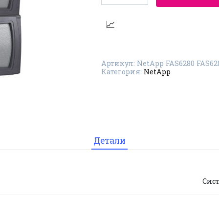
Система
хранения
данных
NetApp
FAS6280
FAS6280-
SAS-
BASE-
Артикул:
NetApp FAS6280 FAS62
R6
Категория:
NetApp
Детали
Сис