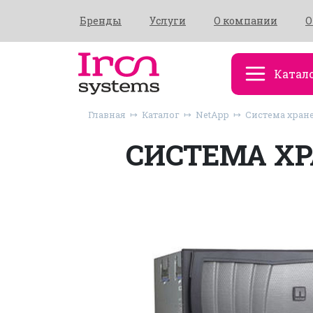
Бренды
Услуги
О компании
О
Катал
Главная
Каталог
NetApp
Система хране
СИСТЕМА ХР