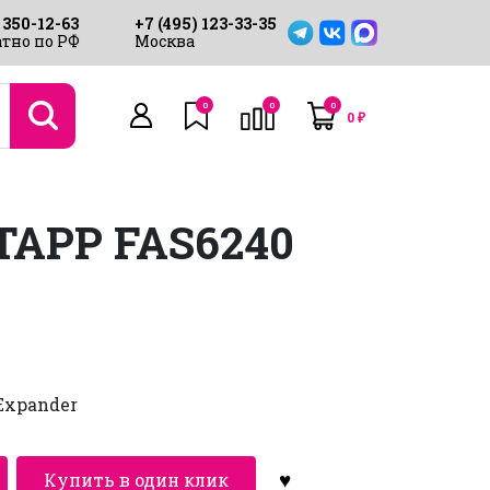
 350-12-63
+7 (495) 123-33-35
тно по РФ
Москва
0
0
0
0
₽
APP FAS6240
Expander
Купить в один клик