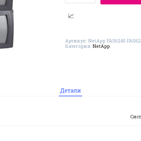
Система
хранения
данных
NetApp
FAS6240
FAS6240-
FC-
BASE-
Артикул:
NetApp FAS6240 FAS62
R6
Категория:
NetApp
Детали
Сис