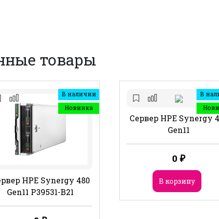
нные товары
В наличии
В нал
Новинка
Нов
Сервер HPE Synergy 
Gen11
0
₽
рвер HPE Synergy 480
В корзину
Gen11 P39531-B21