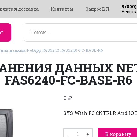
8 (800)
плата и доставка
Контакты
Запрос КП
Беспла
ог
ния данных NetApp FAS6240 FAS6240-FC-BASE-R6
АНЕНИЯ ДАННЫХ NET
FAS6240-FC-BASE-R6
0
₽
SYS With FC CNTRLR And IO 
Количество
В корзину
товара