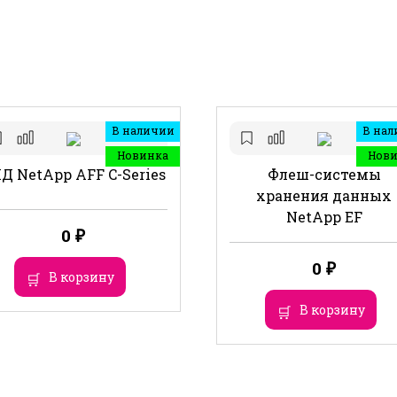
В наличии
В нал
Новинка
Нов
Д NetApp AFF C-Series
Флеш-системы
хранения данных
NetApp EF
0
₽
0
₽
В корзину
В корзину