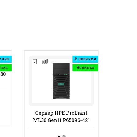
ичии
В наличии
инка
Новинка
480
Сервер HPE ProLiant
ML30 Gen11 P65096-421