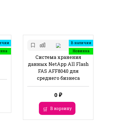
ичии
В наличии
инка
Новинка
Система хранения
данных NetApp All Flash
FAS AFF8040 для
среднего бизнеса
0
₽
В корзину