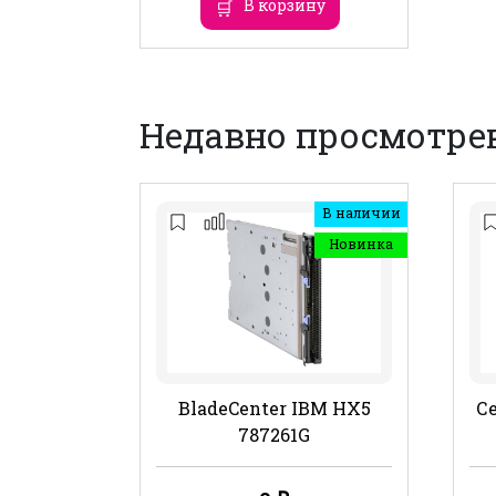
В корзину
Недавно просмотре
В наличии
Новинка
BladeCenter IBM HX5
Се
787261G