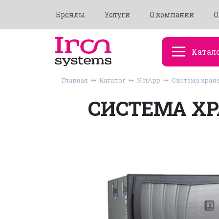
Бренды
Услуги
О компании
О
Катал
Главная
Каталог
NetApp
Система хране
СИСТЕМА ХР