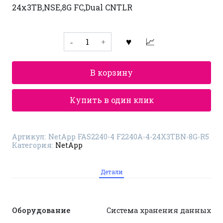
24x3TB,NSE,8G FC,Dual CNTLR
Количество
товара
Система
хранения
данных
В корзину
NetApp
FAS2240-
4
F2240A-
Купить в один клик
4-
24X3TBN-
8G-
R5
Артикул:
NetApp FAS2240-4 F2240A-4-24X3TBN-8G-R5
Категория:
NetApp
Детали
Оборудование
Система хранения данных