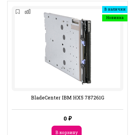
В наличии
Новинка
BladeCenter IBM HX5 787261G
0
₽
В корзину