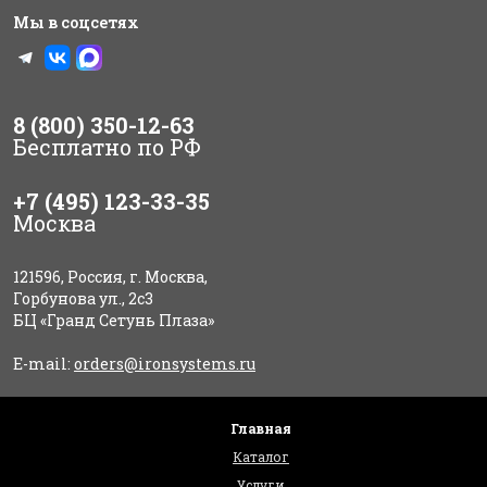
Мы в соцсетях
8 (800) 350-12-63
Бесплатно по РФ
+7 (495) 123-33-35
Москва
121596, Россия, г. Москва,
Горбунова ул., 2с3
БЦ «Гранд Сетунь Плаза»
E-mail:
orders@ironsystems.ru
Главная
Каталог
Услуги