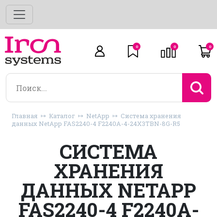
0
0
0
Главная
Каталог
NetApp
Система хранения
данных NetApp FAS2240-4 F2240A-4-24X3TBN-8G-R5
СИСТЕМА
ХРАНЕНИЯ
ДАННЫХ NETAPP
FAS2240-4 F2240A-