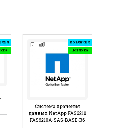
ичии
В наличии
инка
Новинка
F
Система хранения
данных NetApp FAS6210
FAS6210A-SAS-BASE-R6