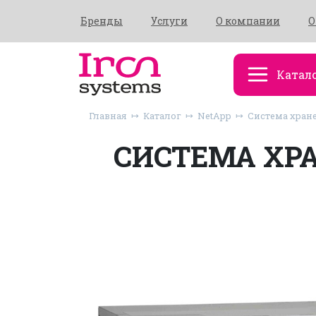
Бренды
Услуги
О компании
О
Катал
Главная
Каталог
NetApp
Система хране
СИСТЕМА ХРА