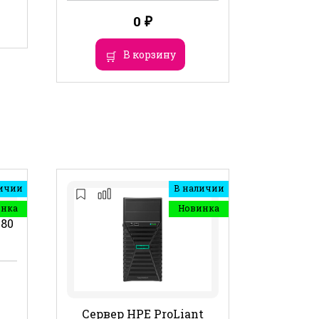
0
₽
В корзину
ичии
В наличии
инка
Новинка
480
Сервер HPE ProLiant