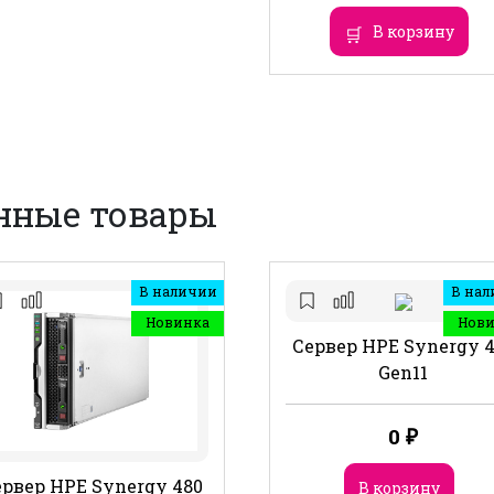
В корзину
нные товары
В наличии
В нал
Новинка
Нов
Сервер HPE Synergy 
Gen11
0
₽
рвер HPE Synergy 480
В корзину