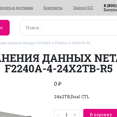
8 (800)
плата и доставка
Контакты
Запрос КП
Беспла
ог
ния данных NetApp FAS2240-4 F2240A-4-24X2TB-R5
НЕНИЯ ДАННЫХ NETA
F2240A-4-24X2TB-R5
0
₽
24x2TB,Dual CTL
Количество
В корзину
товара