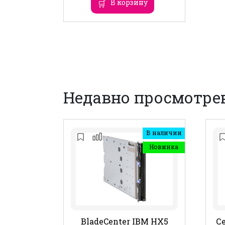
В корзину
Недавно просмотре
В наличии
Новинка
BladeCenter IBM HX5
Се