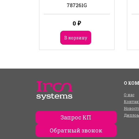
787261G
0
₽
В корзину
О КО
О нас
Контак
Новост
Диплом
Запрос КП
Обратный звонок