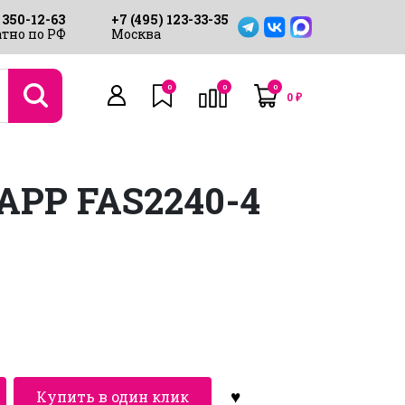
 350-12-63
+7 (495) 123-33-35
тно по РФ
Москва
0
0
0
0
₽
PP FAS2240-4
Купить в один клик