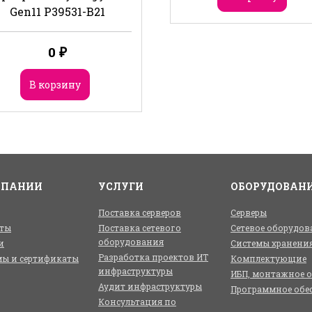
Gen11 P39531-B21
0
₽
В корзину
МПАНИИ
УСЛУГИ
ОБОРУДОВАН
Поставка серверов
Серверы
ты
Поставка сетевого
Сетевое оборудов
оборудования
и
Системы хранени
Разработка проектов ИТ
ы и сертификаты
Комплектующие
инфраструктуры
ИБП, монтажное 
Аудит инфраструктуры
Программное обе
Консультация по