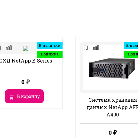
В наличии
В нал
Новинка
Нов
СХД NetApp E-Series
0
₽
В корзину
Система хранения
данных NetApp AF
A400
0
₽