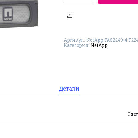
Система
хранения
данных
NetApp
FAS2240-
4
F2240A-
4-
Артикул:
NetApp FAS2240-4 F22
24X2TB-
Категория:
NetApp
R5
Детали
Сис