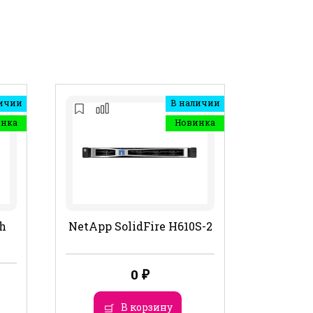
ичии
В наличии
инка
Новинка
h
NetApp SolidFire H610S-2
0
₽
В корзину