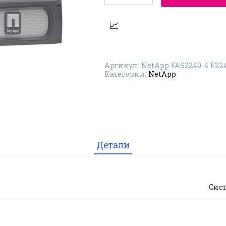
Система
хранения
данных
NetApp
FAS2240-
4
F2240A-
4-
Артикул:
NetApp FAS2240-4 F22
24X2TB-
Категория:
NetApp
8G-
R5
Детали
Сис