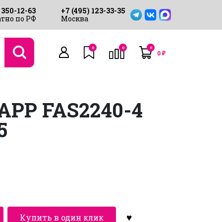
 350-12-63
+7 (495) 123-33-35
тно по РФ
Москва
0
0
0
0
₽
PP FAS2240-4
5
Купить в один клик