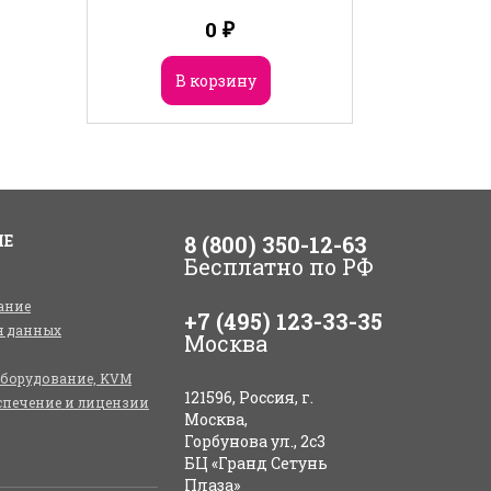
0
₽
В корзину
ИЕ
8 (800) 350-12-63
Бесплатно по РФ
ание
+7 (495) 123-33-35
я данных
Москва
оборудование, KVM
121596, Россия, г.
спечение и лицензии
Москва,
Горбунова ул., 2с3
БЦ «Гранд Сетунь
Плаза»