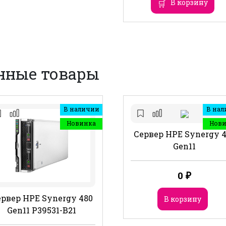
В корзину
нные товары
В наличии
В нал
Новинка
Нов
Сервер HPE Synergy 
Gen11
0
₽
рвер HPE Synergy 480
В корзину
Gen11 P39531-B21