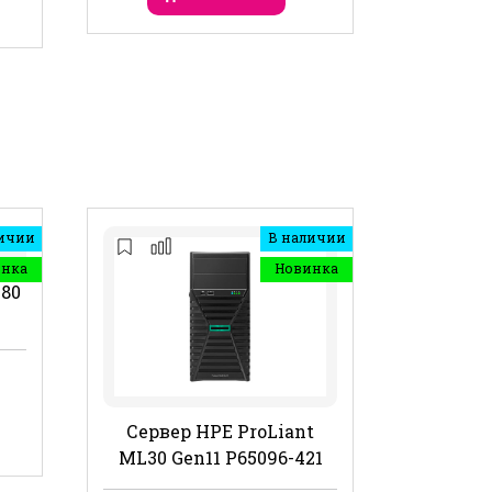
ичии
В наличии
инка
Новинка
480
Сервер HPE ProLiant
ML30 Gen11 P65096-421