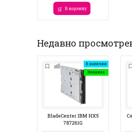
В корзину
Недавно просмотре
В наличии
Новинка
BladeCenter IBM HX5
Се
787261G