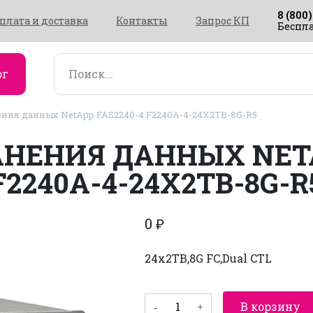
8 (800)
плата и доставка
Контакты
Запрос КП
Беспла
ог
ния данных NetApp FAS2240-4 F2240A-4-24X2TB-8G-R5
НЕНИЯ ДАННЫХ NETA
F2240A-4-24X2TB-8G-R
0
₽
24x2TB,8G FC,Dual CTL
Количество
В корзину
товара