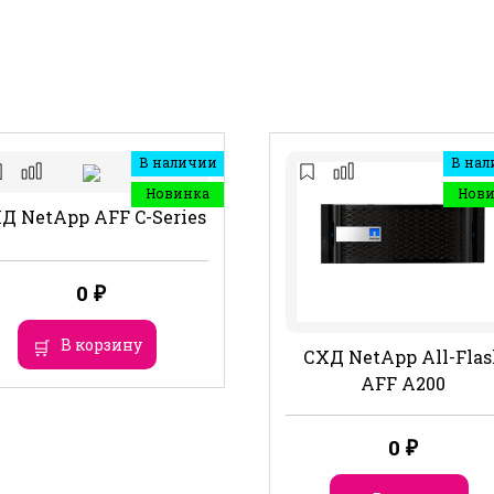
В наличии
В нал
Новинка
Нов
Д NetApp AFF C-Series
0
₽
В корзину
СХД NetApp All-Flas
AFF A200
0
₽