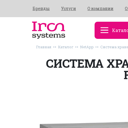
Бренды
Услуги
О компании
О
Катал
Главная
Каталог
NetApp
Система хране
СИСТЕМА ХРА