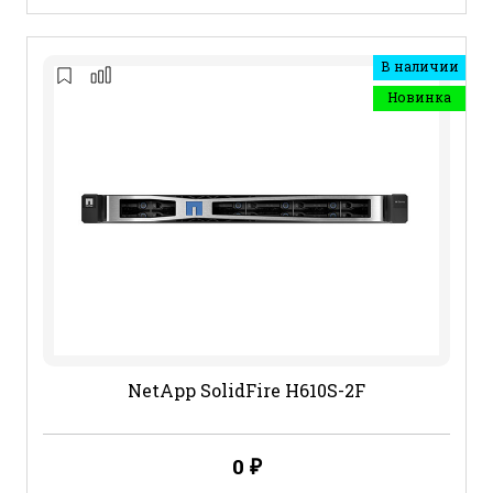
В наличии
Новинка
NetApp SolidFire H610S-2F
0
₽