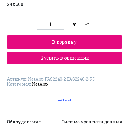
24x600
Количество
товара
Система
хранения
данных
В корзину
NetApp
FAS2240-
2
FAS2240-
Купить в один клик
2-
R5
Артикул:
NetApp FAS2240-2 FAS2240-2-R5
Категория:
NetApp
Детали
Оборудование
Система хранения данных