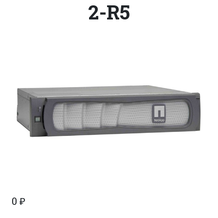
2-R5
0
₽