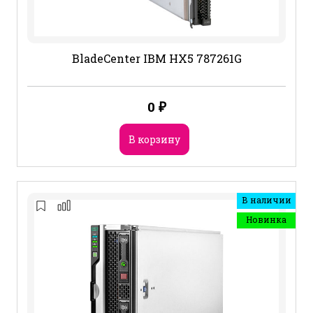
BladeCenter IBM HX5 787261G
0
₽
В корзину
В наличии
Новинка