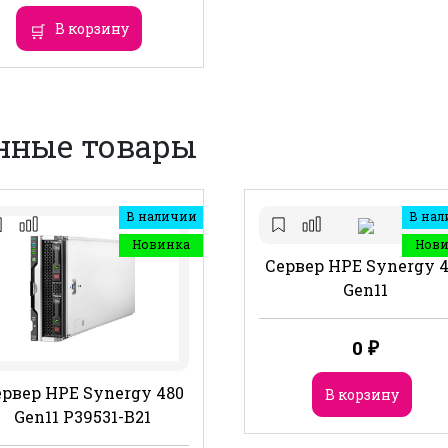
В корзину
нные товары
В наличии
В нал
Новинка
Нов
Сервер HPE Synergy 
Gen11
0
₽
рвер HPE Synergy 480
В корзину
Gen11 P39531-B21