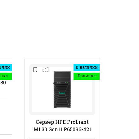
ичии
В наличии
инка
Новинка
480
Сервер HPE ProLiant
ML30 Gen11 P65096-421