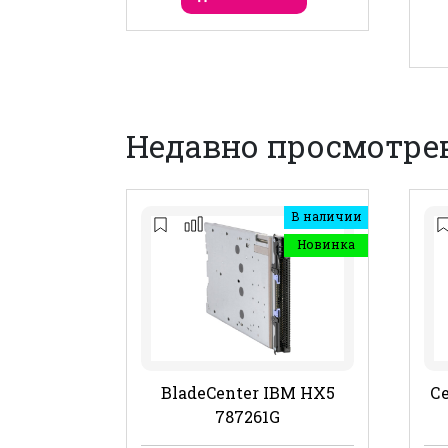
Недавно просмотре
В наличии
Новинка
BladeCenter IBM HX5
Се
787261G