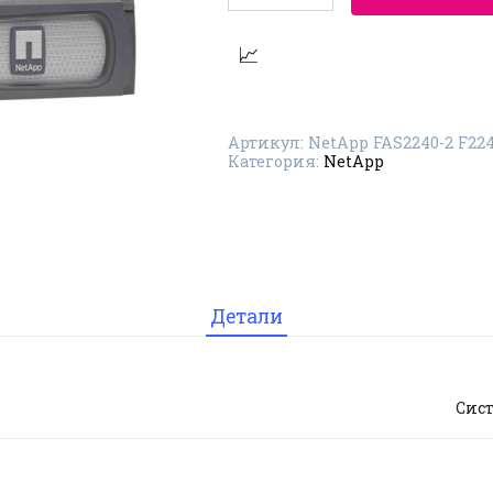
Система
хранения
данных
NetApp
FAS2240-
2
F2240A-
2-
Артикул:
NetApp FAS2240-2 F22
24X900-
Категория:
NetApp
R5
Детали
Сис