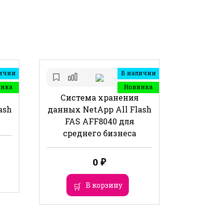
ичии
В наличии
инка
Новинка
Система хранения
ash
данных NetApp All Flash
FAS AFF8040 для
среднего бизнеса
0
₽
В корзину