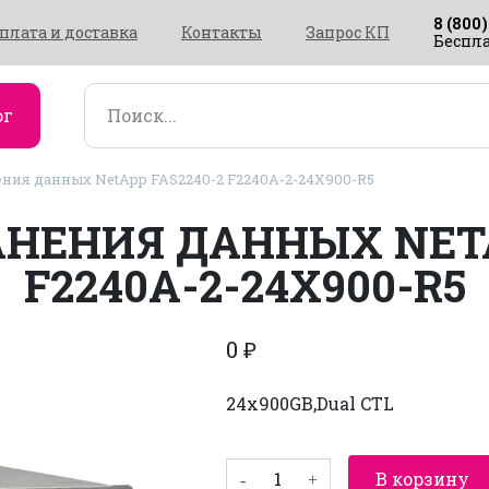
8 (800)
плата и доставка
Контакты
Запрос КП
Беспла
ог
ния данных NetApp FAS2240-2 F2240A-2-24X900-R5
НЕНИЯ ДАННЫХ NETA
F2240A-2-24X900-R5
0
₽
24x900GB,Dual CTL
Количество
В корзину
товара