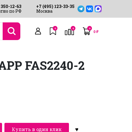
 350-12-63
+7 (495) 123-33-35
тно по РФ
Москва
0
0
0
0
₽
PP FAS2240-2
Купить в один клик