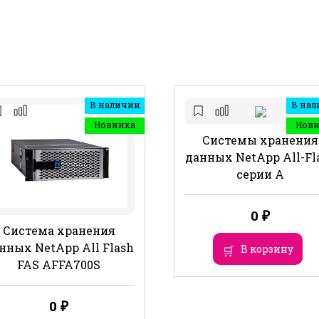
В наличии
В нал
Новинка
Нов
Системы хранения
данных NetApp All-Fl
серии A
0
₽
Система хранения
нных NetApp All Flash
В корзину
FAS AFFA700S
0
₽