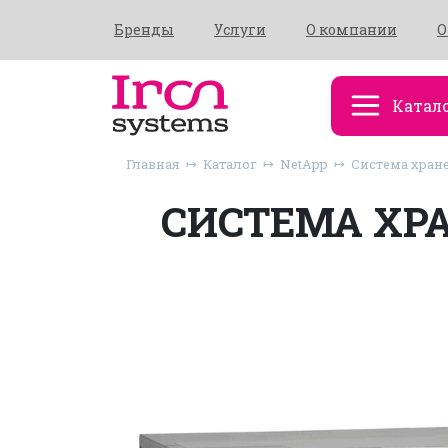
Бренды
Услуги
О компании
О
Катал
Главная
Каталог
NetApp
Система хране
СИСТЕМА ХРА