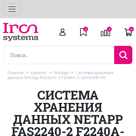
0
0
0
Главная
Каталог
NetApp
Система хранения
данных NetApp FAS2240-2 F2240A-2-24X600N-R5
СИСТЕМА
ХРАНЕНИЯ
ДАННЫХ NETAPP
FAS2240-2 F2240A-