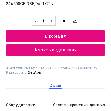
24x600GB,NSE,Dual CTL
Количество
товара
Система
хранения
данных
В корзину
NetApp
FAS2240-
2
F2240A-
Купить в один клик
2-
24X600N-
R5
Артикул:
NetApp FAS2240-2 F2240A-2-24X600N-R5
Категория:
NetApp
Детали
Оборудование
Система хранения данных