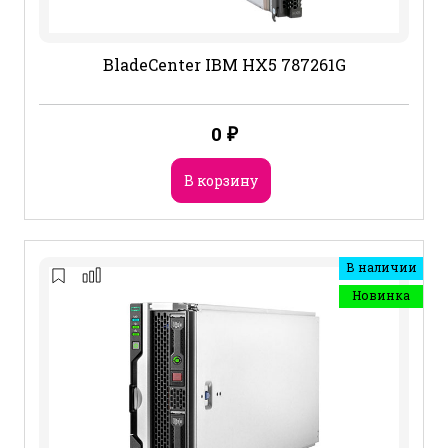
BladeCenter IBM HX5 787261G
0
₽
В корзину
В наличии
Новинка