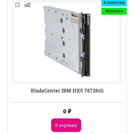
В наличии
Новинка
BladeCenter IBM HX5 787261G
0
₽
В корзину