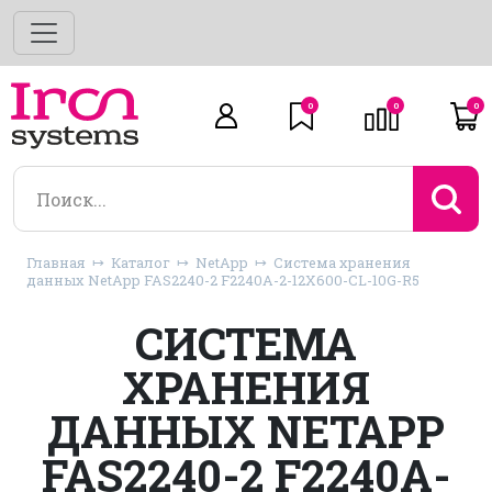
0
0
0
Главная
Каталог
NetApp
Система хранения
данных NetApp FAS2240-2 F2240A-2-12X600-CL-10G-R5
СИСТЕМА
ХРАНЕНИЯ
ДАННЫХ NETAPP
FAS2240-2 F2240A-