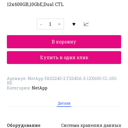
12x600GB,10GbE,Dual CTL
Количество
товара
Система
хранения
данных
В корзину
NetApp
FAS2240-
2
F2240A-
Купить в один клик
2-
12X600-
CL-
10G-
Артикул:
NetApp FAS2240-2 F2240A-2-12X600-CL-10G-
R5
R5
Категория:
NetApp
Детали
Оборудование
Система хранения данных