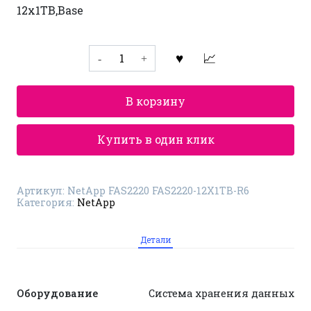
12x1TB,Base
Количество
товара
Система
хранения
данных
В корзину
NetApp
FAS2220
FAS2220-
12X1TB-
Купить в один клик
R6
Артикул:
NetApp FAS2220 FAS2220-12X1TB-R6
Категория:
NetApp
Детали
Оборудование
Система хранения данных