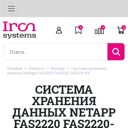
0
0
0
Главная
Каталог
NetApp
Система хранения
данных NetApp FAS2220 FAS2220-12X1TB-R6
СИСТЕМА
ХРАНЕНИЯ
ДАННЫХ NETAPP
FAS2220 FAS2220-