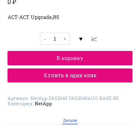
0
₽
ACT-ACT Upgrade,R5
Количество
товара
Система
хранения
данных
В корзину
NetApp
FAS2040
FAS2040AUG-
BASE-
Купить в один клик
R5
Артикул:
NetApp FAS2040 FAS2040AUG-BASE-R5
Категория:
NetApp
Детали