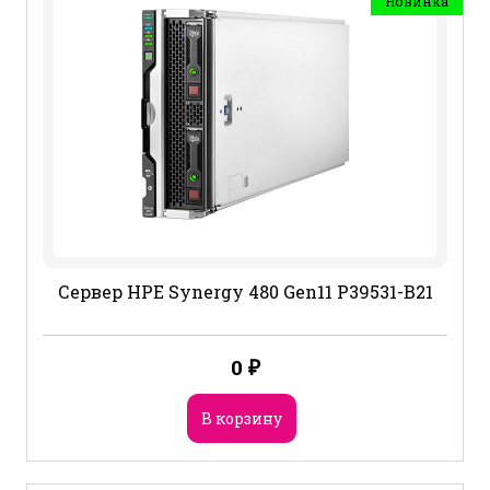
Новинка
Сервер HPE Synergy 480 Gen11 P39531-B21
0
₽
В корзину