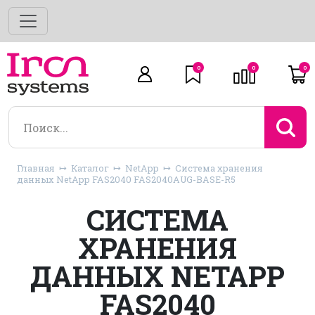
0
0
0
Главная
Каталог
NetApp
Система хранения
данных NetApp FAS2040 FAS2040AUG-BASE-R5
СИСТЕМА
ХРАНЕНИЯ
ДАННЫХ NETAPP
FAS2040