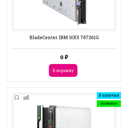
BladeCenter IBM HX5 787261G
0
₽
В корзину
В наличии
Новинка