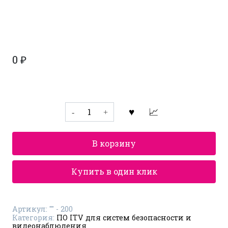
0
₽
Количество
товара
Распознавание
лиц
Тевиан
В корзину
Интеллект
Программное
обеспечение
"Интеллект"
Купить в один клик
-
Распознавание
до
200
Артикул:
"" - 200
лиц
Категория:
ПО ITV для систем безопасности и
видеонаблюдения