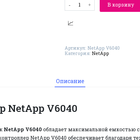
Количество
В корзину
товара
Контроллер
NetApp
V6040
Артикул:
NetApp V6040
Категория:
NetApp
Описание
р NetApp V6040
ак
NetApp V6040
обладает максимальной емкостью с
онтроллер NetApp V6040 обеспечивает благодаря те