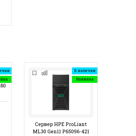
ичии
В наличии
инка
Новинка
480
Сервер HPE ProLiant
ML30 Gen11 P65096-421