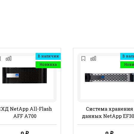
В наличии
В нал
Новинка
Нов
СХД NetApp All-Flash
Система хранения
AFF A700
данных NetApp EF30
0
₽
0
₽