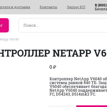
8 (800)
плата и доставка
Контакты
Запрос КП
Беспла
ог
etApp V6040
НТРОЛЛЕР NETAPP V6
0
₽
Контроллер NetApp V6040 о
системы равной 840 ТБ. За
V6040 обеспечивает благода
NetApp V6040 поддерживает 
FC, DS4243, DS14mk2 FC.