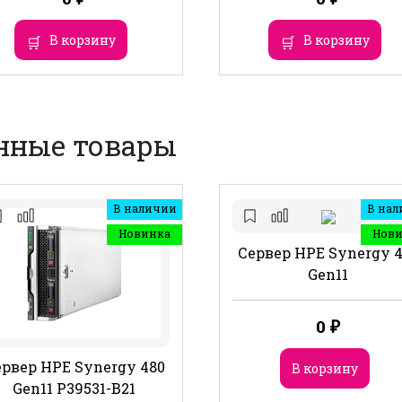
В корзину
В корзину
нные товары
В наличии
В нал
Новинка
Нов
Сервер HPE Synergy 
Gen11
0
₽
рвер HPE Synergy 480
В корзину
Gen11 P39531-B21