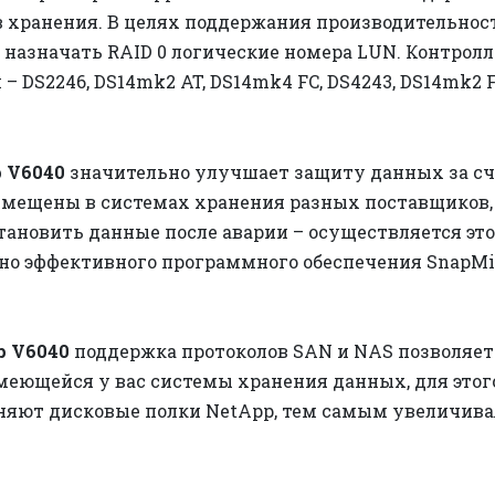
в хранения. В целях поддержания производительно
 назначать RAID 0 логические номера LUN. Контролл
– DS2246, DS14mk2 AT, DS14mk4 FC, DS4243, DS14mk2 F
 V6040
значительно улучшает защиту данных за сч
змещены в системах хранения разных поставщиков, 
тановить данные после аварии – осуществляется эт
но эффективного программного обеспечения SnapMir
p V6040
поддержка протоколов SAN и NAS позволяет
еющейся у вас системы хранения данных, для этог
няют дисковые полки NetApp, тем самым увеличива