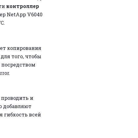
сти
контроллер
ер NetApp V6040
C.
ет копирования
для того, чтобы
о посредством
ror.
 проводить и
о добавляют
я гибкость всей