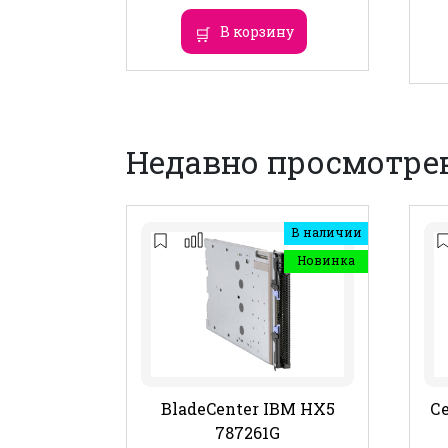
В корзину
Недавно просмотре
В наличии
Новинка
BladeCenter IBM HX5
Се
787261G