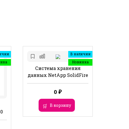
ичии
В наличии
инка
Новинка
Система хранения
данных NetApp SolidFire
0
₽
В корзину
0