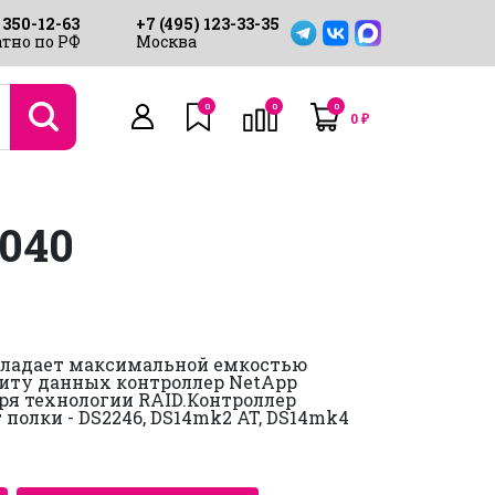
 350-12-63
+7 (495) 123-33-35
тно по РФ
Москва
0
0
0
0
₽
040
бладает максимальной емкостью
щиту данных контроллер NetApp
ря технологии RAID.Контроллер
полки - DS2246, DS14mk2 AT, DS14mk4