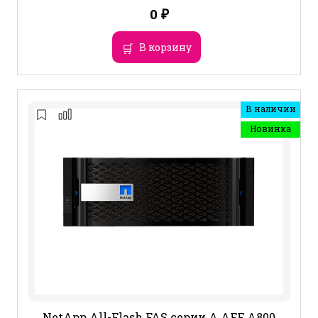
0
₽
В корзину
В наличии
Новинка
NetApp All-Flash FAS серии A AFF A800