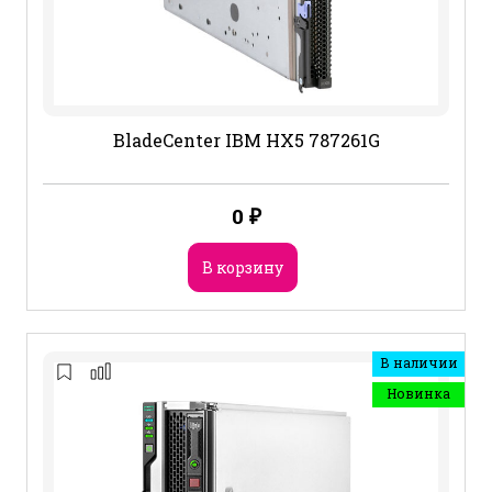
BladeCenter IBM HX5 787261G
0
₽
В корзину
В наличии
Новинка