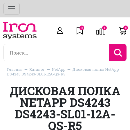
0
0
0
Главная
Каталог
NetApp
Дисковая полка NetApp
DS4243 DS4243-SL01-12A-QS-R5
ДИСКОВАЯ ПОЛКА
NETAPP DS4243
DS4243-SL01-12A-
QS-R5