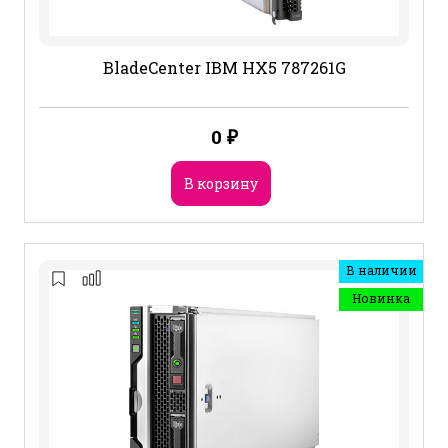
BladeCenter IBM HX5 787261G
0
₽
В корзину
В наличии
Новинка