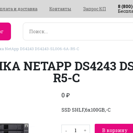
8 (800)
плата и доставка
Контакты
Запрос КП
Беспла
ог
а NetApp DS4243 DS4243-SL006-6A-R5-C
А NETAPP DS4243 DS
R5-C
0
₽
SSD SHLF,6x100GB,-C
Количество
В корзину
товара