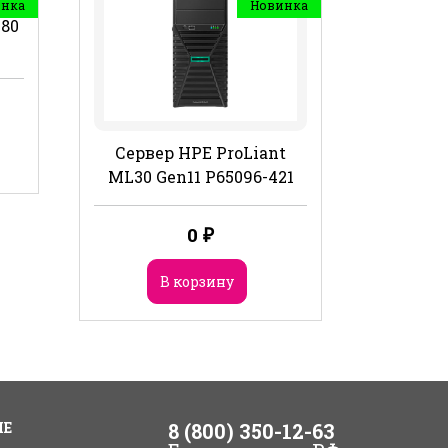
инка
Новинка
480
Сервер HPE ProLiant
ML30 Gen11 P65096-421
0
₽
В корзину
ИЕ
8 (800) 350-12-63