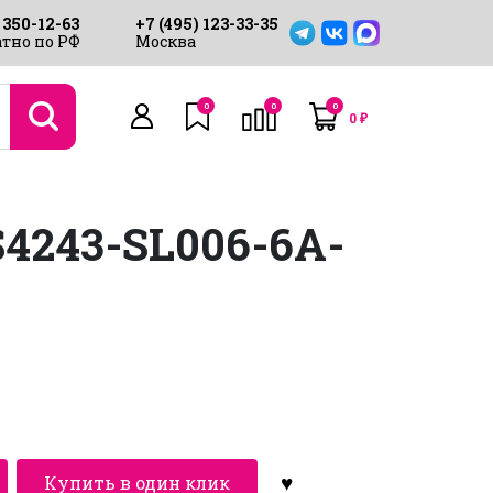
 350-12-63
+7 (495) 123-33-35
тно по РФ
Москва
0
0
0
0
₽
4243-SL006-6A-
Купить в один клик