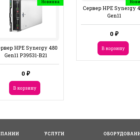
Новинка
Нов
Сервер HPE Synergy 
Gen11
0
₽
рвер HPE Synergy 480
В корзину
Gen11 P39531-B21
0
₽
В корзину
МПАНИИ
УСЛУГИ
ОБОРУДОВАН