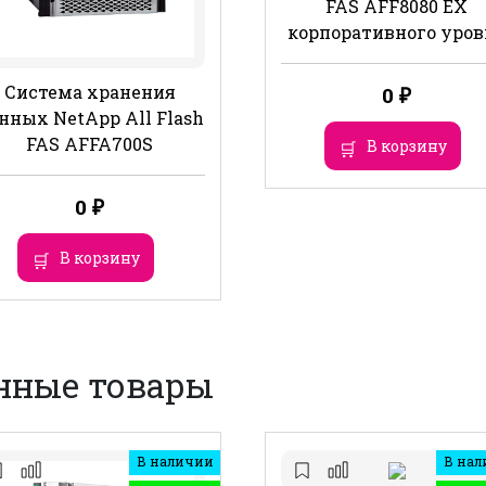
FAS AFF8080 EX
корпоративного уров
Система хранения
0
₽
нных NetApp All Flash
FAS AFFA700S
В корзину
0
₽
В корзину
нные товары
В наличии
В нал