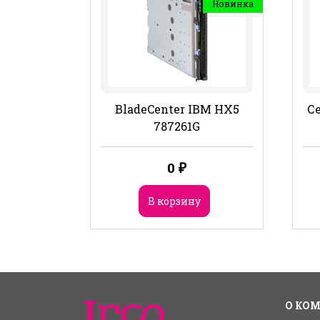
Новинка
BladeCenter IBM HX5
Се
787261G
0
₽
В корзину
О КО