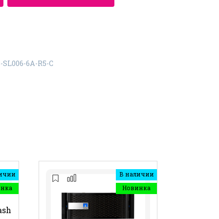
-SL006-6A-R5-C
ичии
В наличии
инка
Новинка
ash