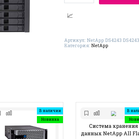
Дисковая
полка
NetApp
DS4243
DS4243-
SL006-
6A-
R5-
Артикул:
NetApp DS4243 DS4243
C
Категория:
NetApp
В наличии
В нал
Новинка
Нов
Система хранения
данных NetApp All Fl