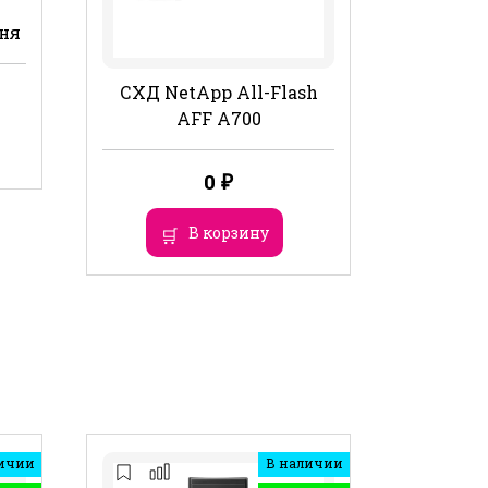
ня
СХД NetApp All-Flash
AFF A700
0
₽
В корзину
ичии
В наличии