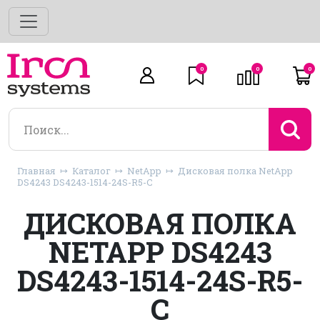
0
0
0
Главная
Каталог
NetApp
Дисковая полка NetApp
DS4243 DS4243-1514-24S-R5-C
ДИСКОВАЯ ПОЛКА
NETAPP DS4243
DS4243-1514-24S-R5-
C