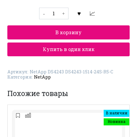
Количество
товара
Дисковая
полка
NetApp
В корзину
DS4243
DS4243-
1514-
24S-
Купить в один клик
R5-
C
Артикул:
NetApp DS4243 DS4243-1514-24S-R5-C
Категория:
NetApp
Похожие товары
В наличии
Новинка