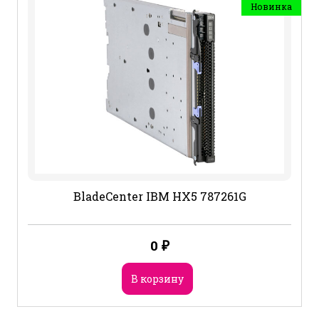
Новинка
BladeCenter IBM HX5 787261G
0
₽
В корзину