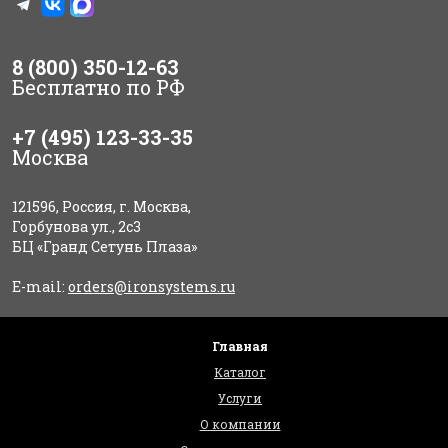
8 (800) 350-12-63
Бесплатно по РФ
+7 (495) 123-33-35
Москва
121596, Россия, г. Москва,
Горбунова ул., 2с3
БЦ «Гранд Сетунь Плаза»
E-mail:
orders@ironsystems.ru
Главная
Каталог
Услуги
О компании