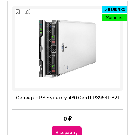
В наличии
Новинка
Сервер HPE Synergy 480 Gen11 P39531-B21
0
₽
В корзину