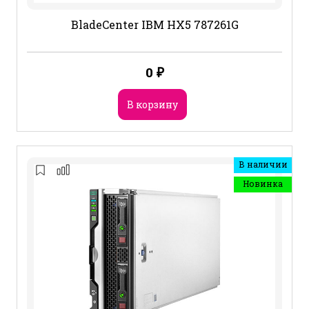
BladeCenter IBM HX5 787261G
0
₽
В корзину
В наличии
Новинка