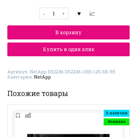
Количество
товара
Дисковая
полка
NetApp
В корзину
DS2246
DS2246-
1005-
12S-
Купить в один клик
SK-
R5
Артикул:
NetApp DS2246 DS2246-1005-12S-SK-R5
Категория:
NetApp
Похожие товары
В наличии
Новинка