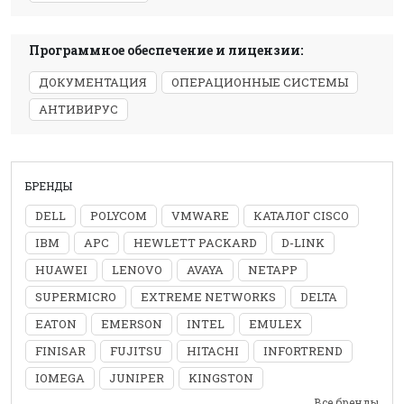
Программное обеспечение и лицензии:
ДОКУМЕНТАЦИЯ
ОПЕРАЦИОННЫЕ СИСТЕМЫ
АНТИВИРУС
БРЕНДЫ
DELL
POLYCOM
VMWARE
КАТАЛОГ CISCO
IBM
APC
HEWLETT PACKARD
D-LINK
HUAWEI
LENOVO
AVAYA
NETAPP
SUPERMICRO
EXTREME NETWORKS
DELTA
EATON
EMERSON
INTEL
EMULEX
FINISAR
FUJITSU
HITACHI
INFORTREND
IOMEGA
JUNIPER
KINGSTON
Все бренды