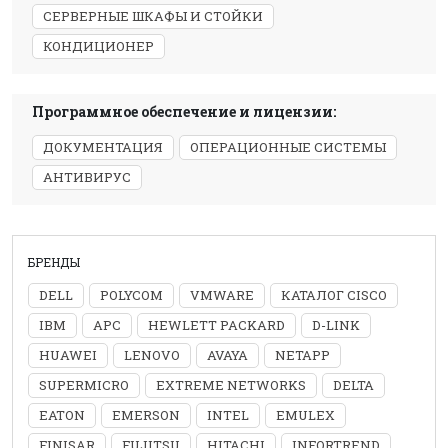
СЕРВЕРНЫЕ ШКАФЫ И СТОЙКИ
КОНДИЦИОНЕР
Программное обеспечение и лицензии:
ДОКУМЕНТАЦИЯ
ОПЕРАЦИОННЫЕ СИСТЕМЫ
АНТИВИРУС
БРЕНДЫ
DELL
POLYCOM
VMWARE
КАТАЛОГ CISCO
IBM
APC
HEWLETT PACKARD
D-LINK
HUAWEI
LENOVO
AVAYA
NETAPP
SUPERMICRO
EXTREME NETWORKS
DELTA
EATON
EMERSON
INTEL
EMULEX
FINISAR
FUJITSU
HITACHI
INFORTREND